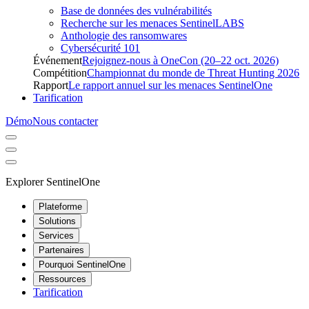
Base de données des vulnérabilités
Recherche sur les menaces SentinelLABS
Anthologie des ransomwares
Cybersécurité 101
Événement
Rejoignez-nous à OneCon (20–22 oct. 2026)
Compétition
Championnat du monde de Threat Hunting 2026
Rapport
Le rapport annuel sur les menaces SentinelOne
Tarification
Démo
Nous contacter
Explorer SentinelOne
Plateforme
Solutions
Services
Partenaires
Pourquoi SentinelOne
Ressources
Tarification