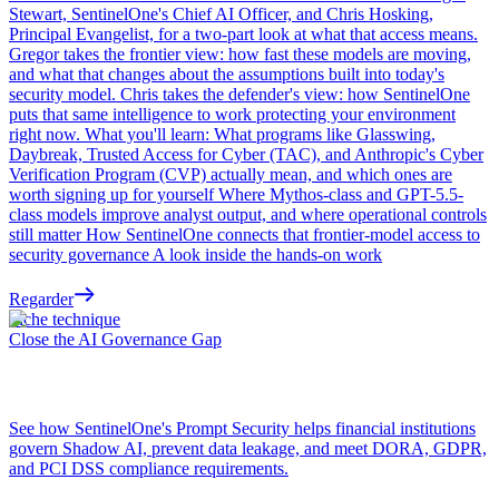
Stewart, SentinelOne's Chief AI Officer, and Chris Hosking,
Principal Evangelist, for a two-part look at what that access means.
Gregor takes the frontier view: how fast these models are moving,
and what that changes about the assumptions built into today's
security model. Chris takes the defender's view: how SentinelOne
puts that same intelligence to work protecting your environment
right now. What you'll learn: What programs like Glasswing,
Daybreak, Trusted Access for Cyber (TAC), and Anthropic's Cyber
Verification Program (CVP) actually mean, and which ones are
worth signing up for yourself Where Mythos-class and GPT-5.5-
class models improve analyst output, and where operational controls
still matter How SentinelOne connects that frontier-model access to
security governance A look inside the hands-on work
Regarder
Fiche technique
Close the AI Governance Gap
See how SentinelOne's Prompt Security helps financial institutions
govern Shadow AI, prevent data leakage, and meet DORA, GDPR,
and PCI DSS compliance requirements.