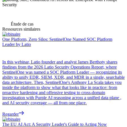
Security
Étude de cas
Ressources similaires
Webinaire
One Platform, Zero Silos: SentinelOne Named SOC Platform
Leader by Latio
In this webinar, Latio founder and analyst James Berthoty shares
findings from the 2026 Latio Security Operations Report, where
SentinelOne was named a SOC Platform Leader — recognizing its
ability to unify EDR, SIEM, XDR, and MDR in a single, searchable
data architecture. Then, SentinelOne's Anthony La Scala takes you
inside the platform to show what that looks like in practice: from
proactive hardening and offensive testing to cross-domain
investigation with Purple AI reasoning across a unified data plane ,
and AI security coverage — all from one place.
Regarder
Webinaire
The EU AI Act: A Security Leader's Guide to Acting Now