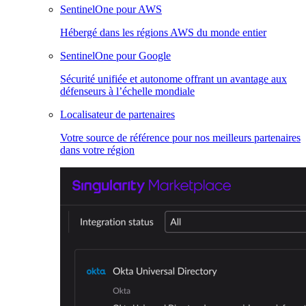
SentinelOne pour AWS
Hébergé dans les régions AWS du monde entier
SentinelOne pour Google
Sécurité unifiée et autonome offrant un avantage aux
défenseurs à l’échelle mondiale
Localisateur de partenaires
Votre source de référence pour nos meilleurs partenaires
dans votre région