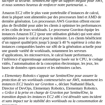
sacrifier la sécurité. SentinelOne offre un support inégalé pour AWS,
et nous sommes heureux de renforcer notre partenariat. ».
Amazon EC2 offre le plus vaste portefeuille d’instances de calcul,
dont la plupart sont alimentées par des processeurs Intel et AMD de
dernière génération. Les processeurs AWS Graviton offrent encore
plus de flexibilité pour aider les clients à optimiser les performances
et les coûts de leurs workloads. Le processeur Graviton équipe les
instances Amazon EC2 (pour une utilisation globale) qui sont ainsi
optimisées pour le calcul et pour la mémoire. Les clients bénéficient
d’un rapport qualité/prix jusqu’à jusqu’à 40 % supérieur à celui des
instances comparables basées sur x86 de la génération actuelle pour
une grande variété de workloads, notamment les serveurs
d’applications, les microservices, le calcul haute performance,
l’inférence d’apprentissage automatique basée sur le CPU, le codage
vidéo, l’automatisation de la conception électronique, les jeux, les
bases de données open-source et les mémoires caches.
« Elementary Robotics s’appuie sur SentinelOne pour assurer la
protection de ses workloads conteneurisées sur AWS, notamment les
instances EC2 basées sur Graviton »,
déclare Nathaniel Black,
Director of DevOps, Elementary Robotics, Elementary Robotics.
« Grâce à la prise en charge de Graviton par SentinelOne, la
transition depuis les instances EC2 x86 s’est déroulée sans incident
et sans impact sur la stabilité des workloads ou la consommation de