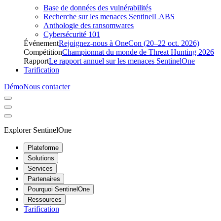
Base de données des vulnérabilités
Recherche sur les menaces SentinelLABS
Anthologie des ransomwares
Cybersécurité 101
Événement
Rejoignez-nous à OneCon (20–22 oct. 2026)
Compétition
Championnat du monde de Threat Hunting 2026
Rapport
Le rapport annuel sur les menaces SentinelOne
Tarification
Démo
Nous contacter
Explorer SentinelOne
Plateforme
Solutions
Services
Partenaires
Pourquoi SentinelOne
Ressources
Tarification