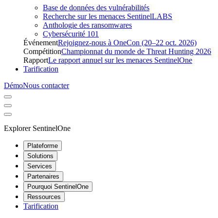
Base de données des vulnérabilités
Recherche sur les menaces SentinelLABS
Anthologie des ransomwares
Cybersécurité 101
Événement
Rejoignez-nous à OneCon (20–22 oct. 2026)
Compétition
Championnat du monde de Threat Hunting 2026
Rapport
Le rapport annuel sur les menaces SentinelOne
Tarification
Démo
Nous contacter
Explorer SentinelOne
Plateforme
Solutions
Services
Partenaires
Pourquoi SentinelOne
Ressources
Tarification