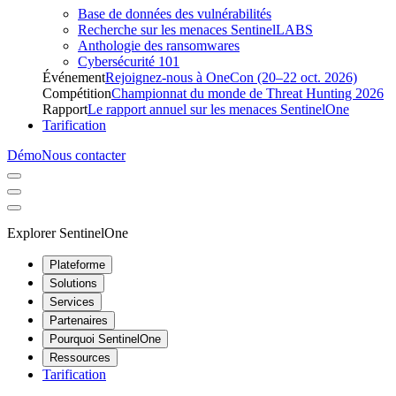
Base de données des vulnérabilités
Recherche sur les menaces SentinelLABS
Anthologie des ransomwares
Cybersécurité 101
Événement
Rejoignez-nous à OneCon (20–22 oct. 2026)
Compétition
Championnat du monde de Threat Hunting 2026
Rapport
Le rapport annuel sur les menaces SentinelOne
Tarification
Démo
Nous contacter
Explorer SentinelOne
Plateforme
Solutions
Services
Partenaires
Pourquoi SentinelOne
Ressources
Tarification