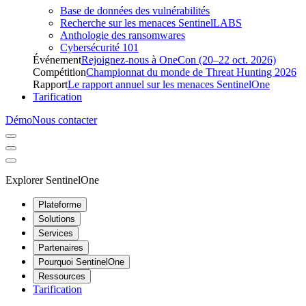
Base de données des vulnérabilités
Recherche sur les menaces SentinelLABS
Anthologie des ransomwares
Cybersécurité 101
Événement
Rejoignez-nous à OneCon (20–22 oct. 2026)
Compétition
Championnat du monde de Threat Hunting 2026
Rapport
Le rapport annuel sur les menaces SentinelOne
Tarification
Démo
Nous contacter
Explorer SentinelOne
Plateforme
Solutions
Services
Partenaires
Pourquoi SentinelOne
Ressources
Tarification