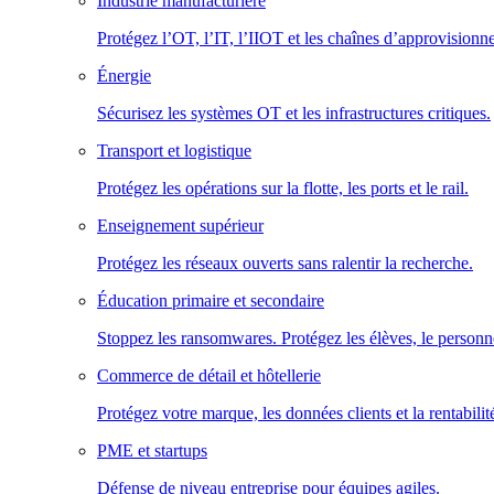
Industrie manufacturière
Protégez l’OT, l’IT, l’IIOT et les chaînes d’approvisionn
Énergie
Sécurisez les systèmes OT et les infrastructures critiques.
Transport et logistique
Protégez les opérations sur la flotte, les ports et le rail.
Enseignement supérieur
Protégez les réseaux ouverts sans ralentir la recherche.
Éducation primaire et secondaire
Stoppez les ransomwares. Protégez les élèves, le personne
Commerce de détail et hôtellerie
Protégez votre marque, les données clients et la rentabilit
PME et startups
Défense de niveau entreprise pour équipes agiles.