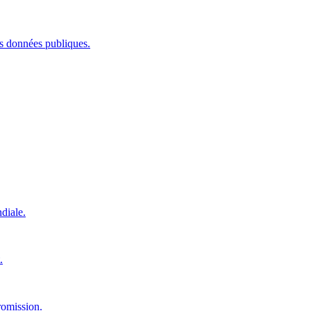
les données publiques.
diale.
.
romission.