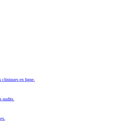
 cliniques en ligne.
s audits.
es.