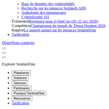
Base de données des vulnérabilités
Recherche sur les menaces SentinelLABS
Anthologie des ransomwares
Cybersécurité 101
Événement
Rejoignez-nous à OneCon (20–22 oct. 2026)
Compétition
Championnat du monde de Threat Hunting 2026
Rapport
Le rapport annuel sur les menaces SentinelOne
Tarification
Démo
Nous contacter
Explorer SentinelOne
Plateforme
Solutions
Services
Partenaires
Pourquoi SentinelOne
Ressources
Tarification