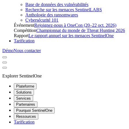
Base de données des vulnérabilités
Recherche sur les menaces SentinelLABS
Anthologie des ransomwares
Cybersécurité 101
Événement
Rejoignez-nous à OneCon (20–22 oct. 2026)
Compétition
Championnat du monde de Threat Hunting 2026
Rapport
Le rapport annuel sur les menaces SentinelOne
Tarification
Démo
Nous contacter
Explorer SentinelOne
Plateforme
Solutions
Services
Partenaires
Pourquoi SentinelOne
Ressources
Tarification