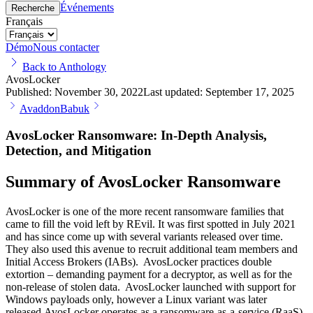
Événements
Recherche
Français
Démo
Nous contacter
Back to Anthology
AvosLocker
Published:
November 30, 2022
Last updated:
September 17, 2025
Avaddon
Babuk
AvosLocker Ransomware: In-Depth Analysis,
Detection, and Mitigation
Summary of AvosLocker Ransomware
AvosLocker is one of the more recent ransomware families that
came to fill the void left by REvil. It was first spotted in July 2021
and has since come up with several variants released over time.
They also used this avenue to recruit additional team members and
Initial Access Brokers (IABs). AvosLocker practices double
extortion – demanding payment for a decryptor, as well as for the
non-release of stolen data. AvosLocker launched with support for
Windows payloads only, however a Linux variant was later
released.AvosLocker operates as a ransomware-as-a-service (RaaS)