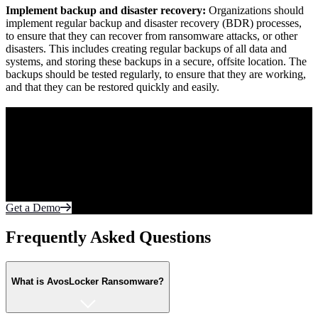
Implement backup and disaster recovery:
Organizations should
implement regular backup and disaster recovery (BDR) processes,
to ensure that they can recover from ransomware attacks, or other
disasters. This includes creating regular backups of all data and
systems, and storing these backups in a secure, offsite location. The
backups should be tested regularly, to ensure that they are working,
and that they can be restored quickly and easily.
Purpose Built to Prevent Tomorrow’s Threats.
Today.
Your most sensitive data lives on the endpoint and in the cloud.
Protect what matters most from cyberattacks. Fortify every edge of
the network with realtime autonomous protection.
Get a Demo
Frequently Asked Questions
What is AvosLocker Ransomware?