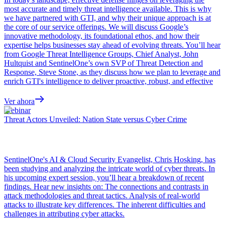
most accurate and timely threat intelligence available. This is why
we have partnered with GTI, and why their unique approach is at
the core of our service offerings. We will discuss Google’s
innovative methodology, its foundational ethos, and how their
expertise helps businesses stay ahead of evolving threats. You’ll hear
from Google Threat Intelligence Groups, Chief Analyst, John
Hultquist and SentinelOne’s own SVP of Threat Detection and
Response, Steve Stone, as they discuss how we plan to leverage and
enrich GTI's intelligence to deliver proactive, robust, and effective
Ver ahora
Webinar
Threat Actors Unveiled: Nation State versus Cyber Crime
SentinelOne's AI & Cloud Security Evangelist, Chris Hosking, has
been studying and analyzing the intricate world of cyber threats. In
his upcoming expert session, you’ll hear a breakdown of recent
findings. Hear new insights on: The connections and contrasts in
attack methodologies and threat tactics. Analysis of real-world
attacks to illustrate key differences. The inherent difficulties and
challenges in attributing cyber attacks.