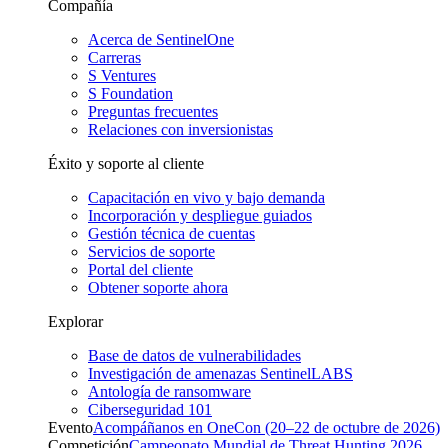
Compañía
Acerca de SentinelOne
Carreras
S Ventures
S Foundation
Preguntas frecuentes
Relaciones con inversionistas
Éxito y soporte al cliente
Capacitación en vivo y bajo demanda
Incorporación y despliegue guiados
Gestión técnica de cuentas
Servicios de soporte
Portal del cliente
Obtener soporte ahora
Explorar
Base de datos de vulnerabilidades
Investigación de amenazas SentinelLABS
Antología de ransomware
Ciberseguridad 101
Evento
Acompáñanos en OneCon (20–22 de octubre de 2026)
Competición
Campeonato Mundial de Threat Hunting 2026