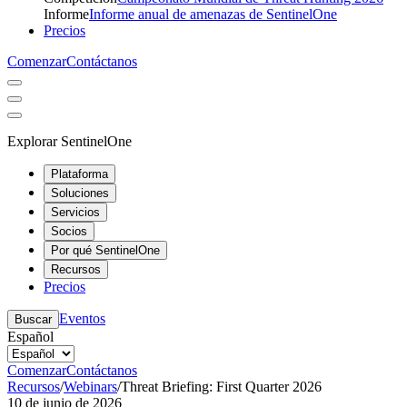
Informe
Informe anual de amenazas de SentinelOne
Precios
Comenzar
Contáctanos
Explorar SentinelOne
Plataforma
Soluciones
Servicios
Socios
Por qué SentinelOne
Recursos
Precios
Eventos
Buscar
Español
Comenzar
Contáctanos
Recursos
/
Webinars
/
Threat Briefing: First Quarter 2026
10 de junio de 2026