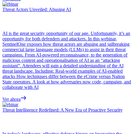
Webinar
Threat Actors Unveiled: Abusing AI
AI is the great security opportunity of our age. Unfortunately, it’s an
opportunity for both defenders and attackers. In this webinar,
SentinelOne exposes how threat actors are abusing and jailbreaking
commercial large language models (LLMs) to assist in their threat
campaigns. From AI-powered reconnaissance, to the generation of
malicious content and operationalisation of AI as an “attacking
assistant”. Attendees will gain a detailed understanding of the AI
threat landscape. Including: Real-world examples of AI-enabled
attacks How techniques differ between the eCrime versus Nation
State operators. A look at how adversaries now code, campaign, and
collaborate with AI
Ver ahora
Webinar
Threat Intelligence Redefined: A New Era of Proactive Security
In today's landscape, effective defense hinges on leveraging the