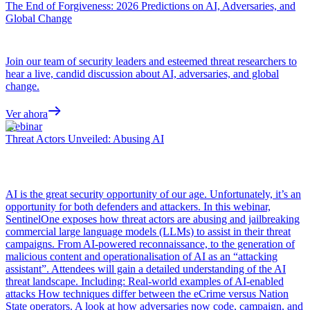
The End of Forgiveness: 2026 Predictions on AI, Adversaries, and
Global Change
Join our team of security leaders and esteemed threat researchers to
hear a live, candid discussion about AI, adversaries, and global
change.
Ver ahora
Webinar
Threat Actors Unveiled: Abusing AI
AI is the great security opportunity of our age. Unfortunately, it’s an
opportunity for both defenders and attackers. In this webinar,
SentinelOne exposes how threat actors are abusing and jailbreaking
commercial large language models (LLMs) to assist in their threat
campaigns. From AI-powered reconnaissance, to the generation of
malicious content and operationalisation of AI as an “attacking
assistant”. Attendees will gain a detailed understanding of the AI
threat landscape. Including: Real-world examples of AI-enabled
attacks How techniques differ between the eCrime versus Nation
State operators. A look at how adversaries now code, campaign, and