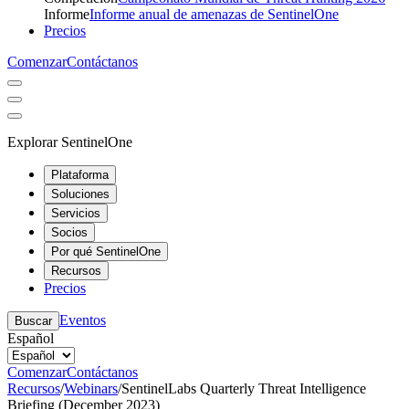
Informe
Informe anual de amenazas de SentinelOne
Precios
Comenzar
Contáctanos
Explorar SentinelOne
Plataforma
Soluciones
Servicios
Socios
Por qué SentinelOne
Recursos
Precios
Eventos
Buscar
Español
Comenzar
Contáctanos
Recursos
/
Webinars
/
SentinelLabs Quarterly Threat Intelligence
Briefing (December 2023)