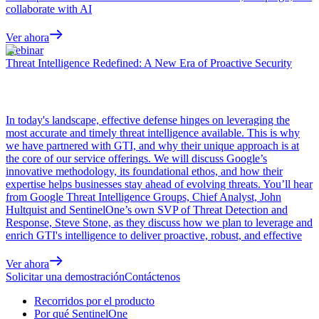
collaborate with AI
Ver ahora
Webinar
Threat Intelligence Redefined: A New Era of Proactive Security
In today's landscape, effective defense hinges on leveraging the
most accurate and timely threat intelligence available. This is why
we have partnered with GTI, and why their unique approach is at
the core of our service offerings. We will discuss Google’s
innovative methodology, its foundational ethos, and how their
expertise helps businesses stay ahead of evolving threats. You’ll hear
from Google Threat Intelligence Groups, Chief Analyst, John
Hultquist and SentinelOne’s own SVP of Threat Detection and
Response, Steve Stone, as they discuss how we plan to leverage and
enrich GTI's intelligence to deliver proactive, robust, and effective
Ver ahora
Solicitar una demostración
Contáctenos
Recorridos por el producto
Por qué SentinelOne