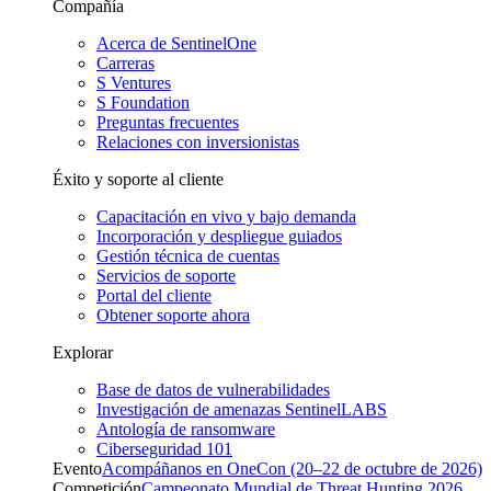
Compañía
Acerca de SentinelOne
Carreras
S Ventures
S Foundation
Preguntas frecuentes
Relaciones con inversionistas
Éxito y soporte al cliente
Capacitación en vivo y bajo demanda
Incorporación y despliegue guiados
Gestión técnica de cuentas
Servicios de soporte
Portal del cliente
Obtener soporte ahora
Explorar
Base de datos de vulnerabilidades
Investigación de amenazas SentinelLABS
Antología de ransomware
Ciberseguridad 101
Evento
Acompáñanos en OneCon (20–22 de octubre de 2026)
Competición
Campeonato Mundial de Threat Hunting 2026