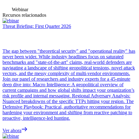
Webinar
Recursos relacionados
Webinar
Threat Briefing: First Quarter 2026
The gap between "theoretical security" and "operational reality" has
never been wider. While industry headlines focus on saturated
benchmarks and "state-of-the-art" claims, real-world defenders are
navigating a landscape of shifting geopolitical tensions, novel attack
vectors, and the messy complexity of multi-vendor environments.
Join our panel of researchers and industry experts for a 45-minute
deep dive into: Macro Intelligence: A geopolitical overview of
current campaigns and how global shifts impact your organization’s
risk profile and internal messaging. Regional Adversary Analysis:
Nuanced breakdowns of the specific TTPs hitting your region. The
Defensive Playbook: Practical, authoritative recommendations for
hardening your environment and shifting from reactive patching to
proactive, intelligence-led hunting.
Ver ahora
Webinar