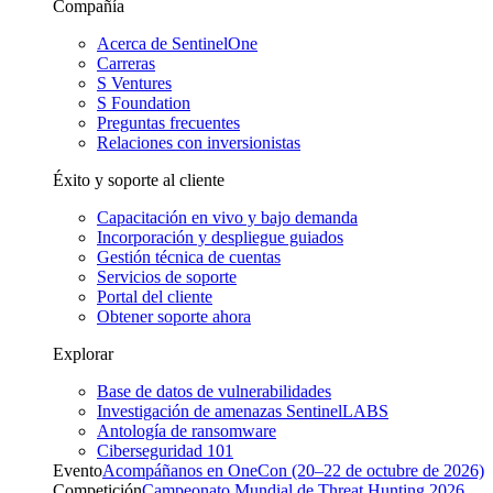
Compañía
Acerca de SentinelOne
Carreras
S Ventures
S Foundation
Preguntas frecuentes
Relaciones con inversionistas
Éxito y soporte al cliente
Capacitación en vivo y bajo demanda
Incorporación y despliegue guiados
Gestión técnica de cuentas
Servicios de soporte
Portal del cliente
Obtener soporte ahora
Explorar
Base de datos de vulnerabilidades
Investigación de amenazas SentinelLABS
Antología de ransomware
Ciberseguridad 101
Evento
Acompáñanos en OneCon (20–22 de octubre de 2026)
Competición
Campeonato Mundial de Threat Hunting 2026