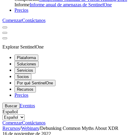
Informe
Informe anual de amenazas de SentinelOne
Precios
Comenzar
Contáctanos
Explorar SentinelOne
Plataforma
Soluciones
Servicios
Socios
Por qué SentinelOne
Recursos
Precios
Eventos
Buscar
Español
Comenzar
Contáctanos
Recursos
/
Webinars
/
Debunking Common Myths About XDR
16 de noviembre de 2022