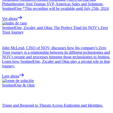
Philanthropist; Joni Tsumas SVP, Americas Sales and Solutions,
SentinelOne *This recording will be available until July 25th, 2024
Ver ahora
Estudio de caso
SentinelOne, Zscaler, and Okta: The Perfect Triad for NOV's Zero
Trust Journey
John McLeod, CISO of NOV, discusses how his company's Zero
Trust journey is a relationship between its different technologies and
NOV's people and processes bringing those technologies to fruition.
Learn how SentinelOne, Zscaler and Okta play a pivotal role in that
journey.
Leer ahora
Informe de solución
SentinelOne & Okta
Triage and Respond to Threats Across Endpoints and Identities.