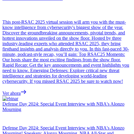
This post-RSAC 2025 virtual session will arm you with the must-
know intelligence from cybersecurity's biggest show of the year.
Discover the groundbreaking announcements, pivotal trends, and
hottest innovations unveiled on the show floor. Hosted by three
industry-leading experts who attended RSAC 2025, they bring
firsthand insights and analysis directly to you. In this fast-paced 30-
minute, podcast-style recap, you’ll gain: Top RSAC25 Moments:
Our hosts share the most exciting findings from the show floor.
Rapid Recap: Get the key announcements and event highlights you
need to know. Emerging Defenses: Explore critical new threat
intelligence and strategies for developing world-leading
cybersecurity. If you missed RSAC 2025 be sure to watch now!
Ver ahora
Webinar
Defense Day 2024: Special Event Interview with NBA's Alonzo
Mourning
Defense Day 2024: Special Event Interview with NBA's Alonzo
Mourning! Speakers: Alonzo Mourning, NBA All-Star and