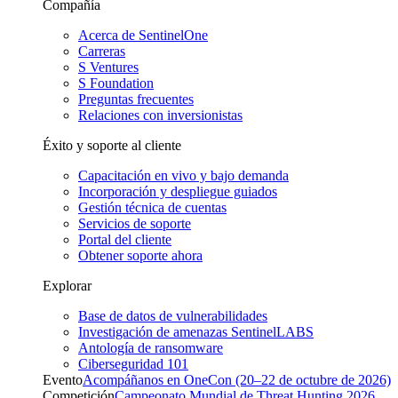
Compañía
Acerca de SentinelOne
Carreras
S Ventures
S Foundation
Preguntas frecuentes
Relaciones con inversionistas
Éxito y soporte al cliente
Capacitación en vivo y bajo demanda
Incorporación y despliegue guiados
Gestión técnica de cuentas
Servicios de soporte
Portal del cliente
Obtener soporte ahora
Explorar
Base de datos de vulnerabilidades
Investigación de amenazas SentinelLABS
Antología de ransomware
Ciberseguridad 101
Evento
Acompáñanos en OneCon (20–22 de octubre de 2026)
Competición
Campeonato Mundial de Threat Hunting 2026