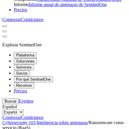
Informe
Informe anual de amenazas de SentinelOne
Precios
Comenzar
Contáctanos
Explorar SentinelOne
Plataforma
Soluciones
Servicios
Socios
Por qué SentinelOne
Recursos
Precios
Eventos
Buscar
Español
Comenzar
Contáctanos
Cybersecurity 101
/
Inteligencia sobre amenazas
/
Ransomware como
servicio (RaaS)