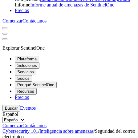
Informe
Informe anual de amenazas de SentinelOne
Precios
Comenzar
Contáctanos
Explorar SentinelOne
Plataforma
Soluciones
Servicios
Socios
Por qué SentinelOne
Recursos
Precios
Eventos
Buscar
Español
Comenzar
Contáctanos
Cybersecurity 101
/
Inteligencia sobre amenazas
/
Seguridad del correo
electrónico