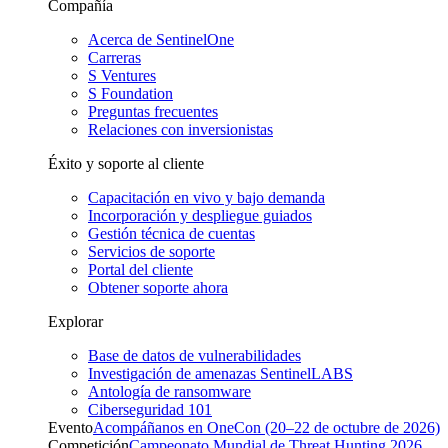
Compañía
Acerca de SentinelOne
Carreras
S Ventures
S Foundation
Preguntas frecuentes
Relaciones con inversionistas
Éxito y soporte al cliente
Capacitación en vivo y bajo demanda
Incorporación y despliegue guiados
Gestión técnica de cuentas
Servicios de soporte
Portal del cliente
Obtener soporte ahora
Explorar
Base de datos de vulnerabilidades
Investigación de amenazas SentinelLABS
Antología de ransomware
Ciberseguridad 101
Evento
Acompáñanos en OneCon (20–22 de octubre de 2026)
Competición
Campeonato Mundial de Threat Hunting 2026