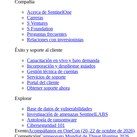
Compañía
Acerca de SentinelOne
Carreras
S Ventures
S Foundation
Preguntas frecuentes
Relaciones con inversionistas
Éxito y soporte al cliente
Capacitación en vivo y bajo demanda
Incorporación y despliegue guiados
Gestión técnica de cuentas
Servicios de soporte
Portal del cliente
Obtener soporte ahora
Explorar
Base de datos de vulnerabilidades
Investigación de amenazas SentinelLABS
Antología de ransomware
Ciberseguridad 101
Evento
Acompáñanos en OneCon (20–22 de octubre de 2026)
Competición
Campeonato Mundial de Threat Hunting 2026