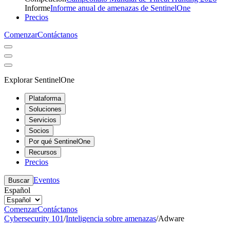
Informe
Informe anual de amenazas de SentinelOne
Precios
Comenzar
Contáctanos
Explorar SentinelOne
Plataforma
Soluciones
Servicios
Socios
Por qué SentinelOne
Recursos
Precios
Eventos
Buscar
Español
Comenzar
Contáctanos
Cybersecurity 101
/
Inteligencia sobre amenazas
/
Adware