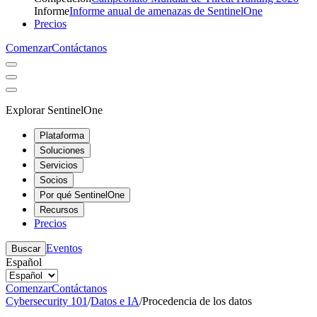
Informe
Informe anual de amenazas de SentinelOne
Precios
Comenzar
Contáctanos
Explorar SentinelOne
Plataforma
Soluciones
Servicios
Socios
Por qué SentinelOne
Recursos
Precios
Eventos
Buscar
Español
Comenzar
Contáctanos
Cybersecurity 101
/
Datos e IA
/
Procedencia de los datos