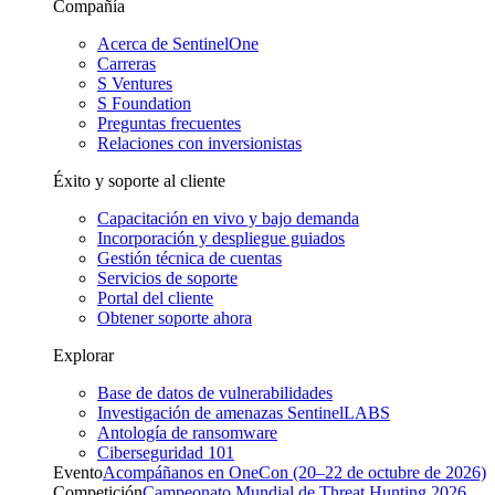
Compañía
Acerca de SentinelOne
Carreras
S Ventures
S Foundation
Preguntas frecuentes
Relaciones con inversionistas
Éxito y soporte al cliente
Capacitación en vivo y bajo demanda
Incorporación y despliegue guiados
Gestión técnica de cuentas
Servicios de soporte
Portal del cliente
Obtener soporte ahora
Explorar
Base de datos de vulnerabilidades
Investigación de amenazas SentinelLABS
Antología de ransomware
Ciberseguridad 101
Evento
Acompáñanos en OneCon (20–22 de octubre de 2026)
Competición
Campeonato Mundial de Threat Hunting 2026