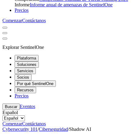
Informe
Informe anual de amenazas de SentinelOne
Precios
Comenzar
Contáctanos
Explorar SentinelOne
Plataforma
Soluciones
Servicios
Socios
Por qué SentinelOne
Recursos
Precios
Eventos
Buscar
Español
Comenzar
Contáctanos
Cybersecurity 101
/
Ciberseguridad
/
Shadow AI