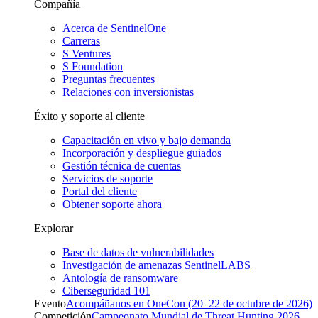
Compañía
Acerca de SentinelOne
Carreras
S Ventures
S Foundation
Preguntas frecuentes
Relaciones con inversionistas
Éxito y soporte al cliente
Capacitación en vivo y bajo demanda
Incorporación y despliegue guiados
Gestión técnica de cuentas
Servicios de soporte
Portal del cliente
Obtener soporte ahora
Explorar
Base de datos de vulnerabilidades
Investigación de amenazas SentinelLABS
Antología de ransomware
Ciberseguridad 101
Evento
Acompáñanos en OneCon (20–22 de octubre de 2026)
Competición
Campeonato Mundial de Threat Hunting 2026