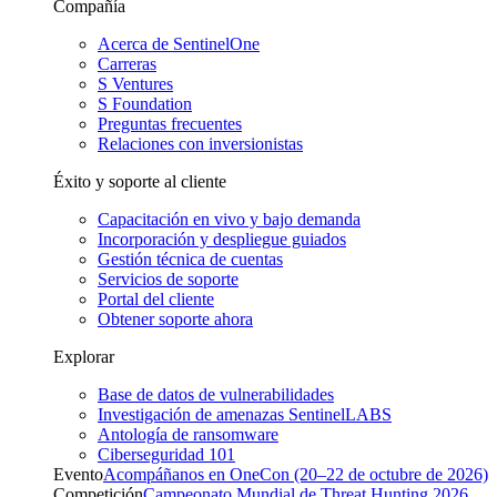
Compañía
Acerca de SentinelOne
Carreras
S Ventures
S Foundation
Preguntas frecuentes
Relaciones con inversionistas
Éxito y soporte al cliente
Capacitación en vivo y bajo demanda
Incorporación y despliegue guiados
Gestión técnica de cuentas
Servicios de soporte
Portal del cliente
Obtener soporte ahora
Explorar
Base de datos de vulnerabilidades
Investigación de amenazas SentinelLABS
Antología de ransomware
Ciberseguridad 101
Evento
Acompáñanos en OneCon (20–22 de octubre de 2026)
Competición
Campeonato Mundial de Threat Hunting 2026