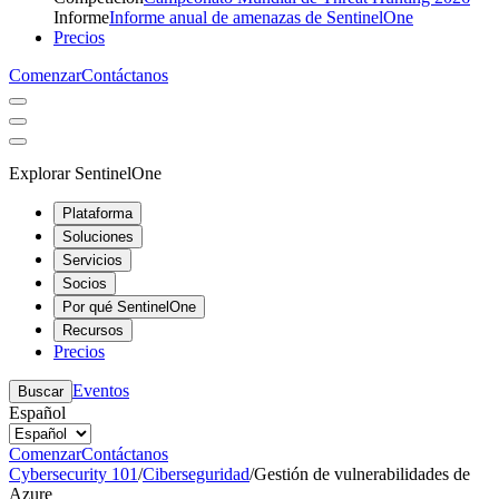
Informe
Informe anual de amenazas de SentinelOne
Precios
Comenzar
Contáctanos
Explorar SentinelOne
Plataforma
Soluciones
Servicios
Socios
Por qué SentinelOne
Recursos
Precios
Eventos
Buscar
Español
Comenzar
Contáctanos
Cybersecurity 101
/
Ciberseguridad
/
Gestión de vulnerabilidades de
Azure