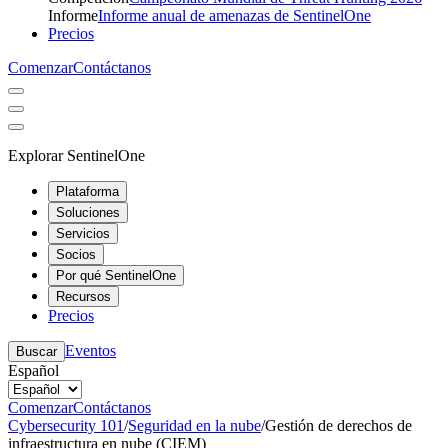
Informe
Informe anual de amenazas de SentinelOne
Precios
Comenzar
Contáctanos
Explorar SentinelOne
Plataforma
Soluciones
Servicios
Socios
Por qué SentinelOne
Recursos
Precios
Eventos
Buscar
Español
Comenzar
Contáctanos
Cybersecurity 101
/
Seguridad en la nube
/
Gestión de derechos de
infraestructura en nube (CIEM)