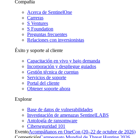
Compañía
Acerca de SentinelOne
Carreras
S Ventures
S Foundation
Preguntas frecuentes
Relaciones con inversionistas
Éxito y soporte al cliente
Capacitación en vivo y bajo demanda
Incorporación y despliegue guiados
Gestión técnica de cuentas
Servicios de soporte
Portal del cliente
Obtener soporte ahora
Explorar
Base de datos de vulnerabilidades
Investigación de amenazas SentinelLABS
Antología de ransomware
Ciberseguridad 101
Evento
Acompáñanos en OneCon (20–22 de octubre de 2026)
Competición
Campeonato Mundial de Threat Hunting 2026