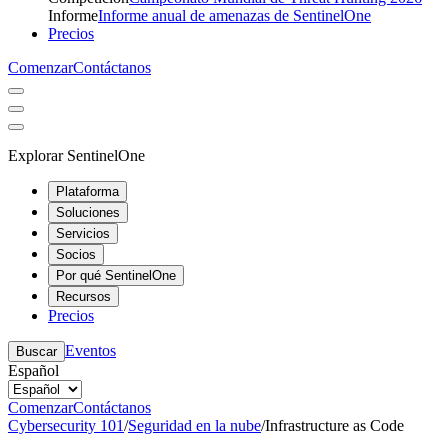
Informe
Informe anual de amenazas de SentinelOne
Precios
Comenzar
Contáctanos
Explorar SentinelOne
Plataforma
Soluciones
Servicios
Socios
Por qué SentinelOne
Recursos
Precios
Eventos
Buscar
Español
Comenzar
Contáctanos
Cybersecurity 101
/
Seguridad en la nube
/
Infrastructure as Code