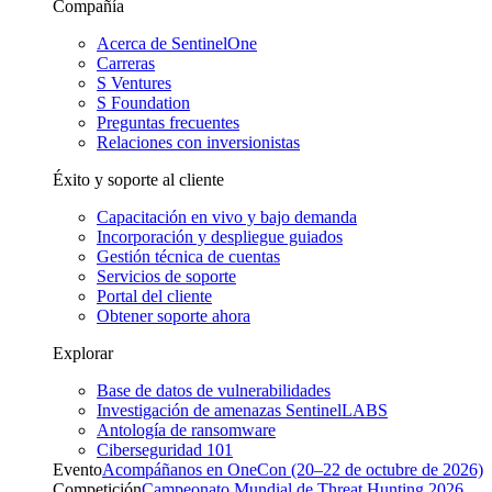
Compañía
Acerca de SentinelOne
Carreras
S Ventures
S Foundation
Preguntas frecuentes
Relaciones con inversionistas
Éxito y soporte al cliente
Capacitación en vivo y bajo demanda
Incorporación y despliegue guiados
Gestión técnica de cuentas
Servicios de soporte
Portal del cliente
Obtener soporte ahora
Explorar
Base de datos de vulnerabilidades
Investigación de amenazas SentinelLABS
Antología de ransomware
Ciberseguridad 101
Evento
Acompáñanos en OneCon (20–22 de octubre de 2026)
Competición
Campeonato Mundial de Threat Hunting 2026