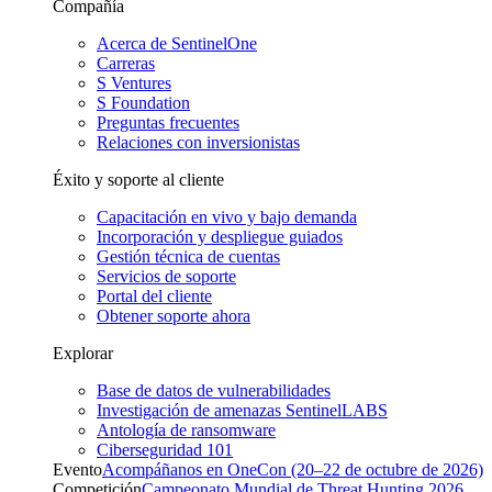
Compañía
Acerca de SentinelOne
Carreras
S Ventures
S Foundation
Preguntas frecuentes
Relaciones con inversionistas
Éxito y soporte al cliente
Capacitación en vivo y bajo demanda
Incorporación y despliegue guiados
Gestión técnica de cuentas
Servicios de soporte
Portal del cliente
Obtener soporte ahora
Explorar
Base de datos de vulnerabilidades
Investigación de amenazas SentinelLABS
Antología de ransomware
Ciberseguridad 101
Evento
Acompáñanos en OneCon (20–22 de octubre de 2026)
Competición
Campeonato Mundial de Threat Hunting 2026