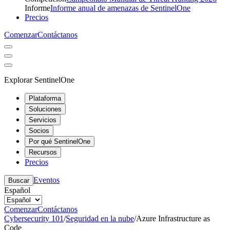
Informe
Informe anual de amenazas de SentinelOne
Precios
Comenzar
Contáctanos
Explorar SentinelOne
Plataforma
Soluciones
Servicios
Socios
Por qué SentinelOne
Recursos
Precios
Eventos
Buscar
Español
Comenzar
Contáctanos
Cybersecurity 101
/
Seguridad en la nube
/
Azure Infrastructure as
Code