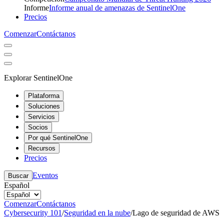
Informe
Informe anual de amenazas de SentinelOne
Precios
Comenzar
Contáctanos
Explorar SentinelOne
Plataforma
Soluciones
Servicios
Socios
Por qué SentinelOne
Recursos
Precios
Eventos
Buscar
Español
Comenzar
Contáctanos
Cybersecurity 101
/
Seguridad en la nube
/
Lago de seguridad de AWS