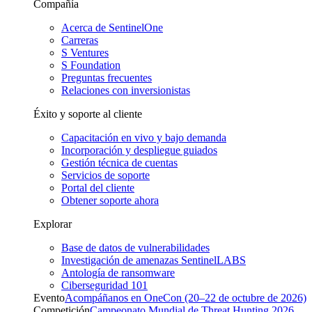
Compañía
Acerca de SentinelOne
Carreras
S Ventures
S Foundation
Preguntas frecuentes
Relaciones con inversionistas
Éxito y soporte al cliente
Capacitación en vivo y bajo demanda
Incorporación y despliegue guiados
Gestión técnica de cuentas
Servicios de soporte
Portal del cliente
Obtener soporte ahora
Explorar
Base de datos de vulnerabilidades
Investigación de amenazas SentinelLABS
Antología de ransomware
Ciberseguridad 101
Evento
Acompáñanos en OneCon (20–22 de octubre de 2026)
Competición
Campeonato Mundial de Threat Hunting 2026