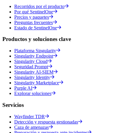
Recorridos por el producto
Por qué SentinelOne
Precios y paquetes
Preguntas frecuentes
Estado de SentinelOne
Productos y soluciones clave
Plataforma Singularity
Singularity Endpoint
Singularity Cloud
Seguridad Prompt
Singularity AI-SIEM
Singularity Identity
Singularity Marketplace
Purple AI
Explorar soluciones
Servicios
Wayfinder TDR
Detección y respuesta gestionadas
Caza de amenazas
Preparación y respuesta ante incidentes