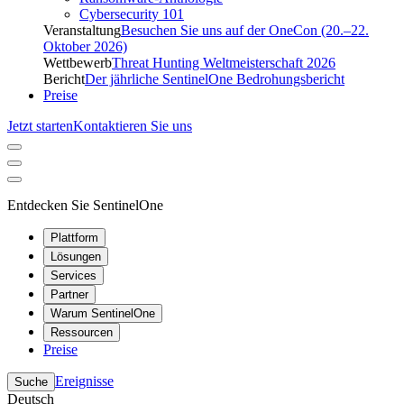
Cybersecurity 101
Veranstaltung
Besuchen Sie uns auf der OneCon (20.–22.
Oktober 2026)
Wettbewerb
Threat Hunting Weltmeisterschaft 2026
Bericht
Der jährliche SentinelOne Bedrohungsbericht
Preise
Jetzt starten
Kontaktieren Sie uns
Entdecken Sie SentinelOne
Plattform
Lösungen
Services
Partner
Warum SentinelOne
Ressourcen
Preise
Ereignisse
Suche
Deutsch