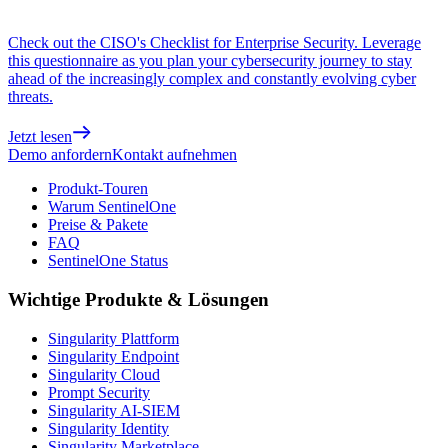
Check out the CISO's Checklist for Enterprise Security. Leverage
this questionnaire as you plan your cybersecurity journey to stay
ahead of the increasingly complex and constantly evolving cyber
threats.
Jetzt lesen
Demo anfordern
Kontakt aufnehmen
Produkt-Touren
Warum SentinelOne
Preise & Pakete
FAQ
SentinelOne Status
Wichtige Produkte & Lösungen
Singularity Plattform
Singularity Endpoint
Singularity Cloud
Prompt Security
Singularity AI-SIEM
Singularity Identity
Singularity Marketplace