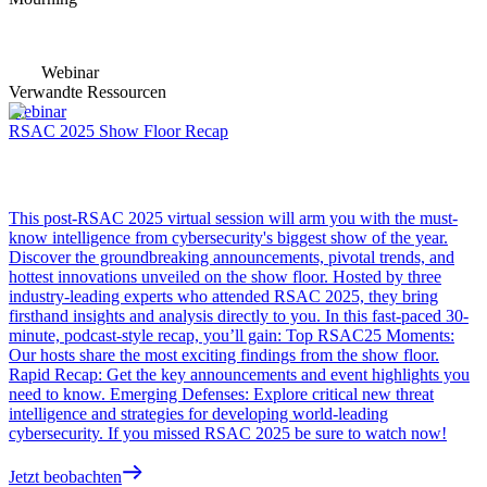
Webinar
Verwandte Ressourcen
Webinar
RSAC 2025 Show Floor Recap
This post-RSAC 2025 virtual session will arm you with the must-
know intelligence from cybersecurity's biggest show of the year.
Discover the groundbreaking announcements, pivotal trends, and
hottest innovations unveiled on the show floor. Hosted by three
industry-leading experts who attended RSAC 2025, they bring
firsthand insights and analysis directly to you. In this fast-paced 30-
minute, podcast-style recap, you’ll gain: Top RSAC25 Moments:
Our hosts share the most exciting findings from the show floor.
Rapid Recap: Get the key announcements and event highlights you
need to know. Emerging Defenses: Explore critical new threat
intelligence and strategies for developing world-leading
cybersecurity. If you missed RSAC 2025 be sure to watch now!
Jetzt beobachten