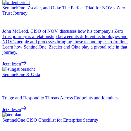
Kundenbericht
SentinelOne, Zscaler, and Okta: The Perfect Triad for NOV's Zero
Trust Journey
John McLeod, CISO of NOV, discusses how his company's Zero
Trust journey is a relationship between its different technologies and
NOV's people and processes bringing those technologies to fruition.
Learn how SentinelOne, Zscaler and Okta play a pivotal role in that
journey.
Jetzt lesen
Lösungsübersicht
SentinelOne & Okta
Triage and Respond to Threats Across Endpoints and Identities.
Jetzt lesen
Datenblatt
SentinelOne CISO Checklist for Enterprise Security