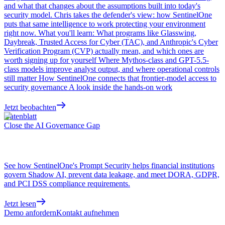
and what that changes about the assumptions built into today's
security model. Chris takes the defender's view: how SentinelOne
puts that same intelligence to work protecting your environment
right now. What you'll learn: What programs like Glasswing,
Daybreak, Trusted Access for Cyber (TAC), and Anthropic's Cyber
Verification Program (CVP) actually mean, and which ones are
worth signing up for yourself Where Mythos-class and GPT-5.5-
class models improve analyst output, and where operational controls
still matter How SentinelOne connects that frontier-model access to
security governance A look inside the hands-on work
Jetzt beobachten
Datenblatt
Close the AI Governance Gap
See how SentinelOne's Prompt Security helps financial institutions
govern Shadow AI, prevent data leakage, and meet DORA, GDPR,
and PCI DSS compliance requirements.
Jetzt lesen
Demo anfordern
Kontakt aufnehmen