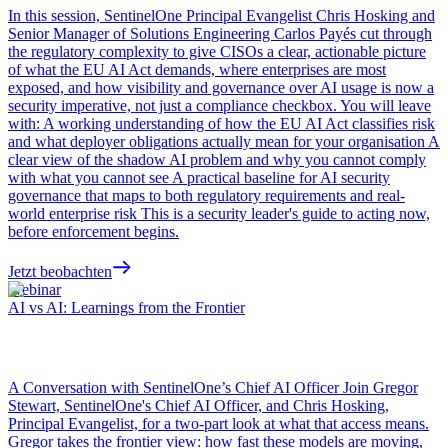
In this session, SentinelOne Principal Evangelist Chris Hosking and
Senior Manager of Solutions Engineering Carlos Payés cut through
the regulatory complexity to give CISOs a clear, actionable picture
of what the EU AI Act demands, where enterprises are most
exposed, and how visibility and governance over AI usage is now a
security imperative, not just a compliance checkbox. You will leave
with: A working understanding of how the EU AI Act classifies risk
and what deployer obligations actually mean for your organisation A
clear view of the shadow AI problem and why you cannot comply
with what you cannot see A practical baseline for AI security
governance that maps to both regulatory requirements and real-
world enterprise risk This is a security leader's guide to acting now,
before enforcement begins.
Jetzt beobachten
Webinar
AI vs AI: Learnings from the Frontier
A Conversation with SentinelOne’s Chief AI Officer Join Gregor
Stewart, SentinelOne's Chief AI Officer, and Chris Hosking,
Principal Evangelist, for a two-part look at what that access means.
Gregor takes the frontier view: how fast these models are moving,