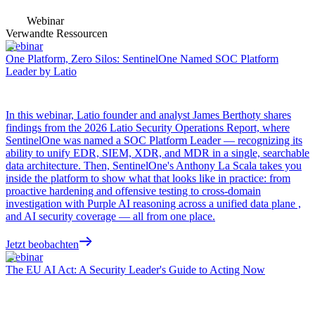
Webinar
Verwandte Ressourcen
Webinar
One Platform, Zero Silos: SentinelOne Named SOC Platform
Leader by Latio
In this webinar, Latio founder and analyst James Berthoty shares
findings from the 2026 Latio Security Operations Report, where
SentinelOne was named a SOC Platform Leader — recognizing its
ability to unify EDR, SIEM, XDR, and MDR in a single, searchable
data architecture. Then, SentinelOne's Anthony La Scala takes you
inside the platform to show what that looks like in practice: from
proactive hardening and offensive testing to cross-domain
investigation with Purple AI reasoning across a unified data plane ,
and AI security coverage — all from one place.
Jetzt beobachten
Webinar
The EU AI Act: A Security Leader's Guide to Acting Now