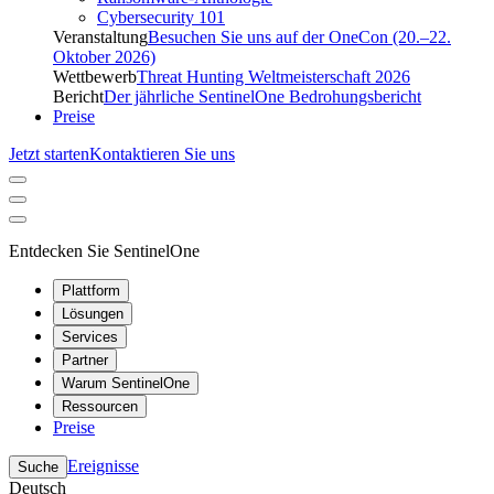
Cybersecurity 101
Veranstaltung
Besuchen Sie uns auf der OneCon (20.–22.
Oktober 2026)
Wettbewerb
Threat Hunting Weltmeisterschaft 2026
Bericht
Der jährliche SentinelOne Bedrohungsbericht
Preise
Jetzt starten
Kontaktieren Sie uns
Entdecken Sie SentinelOne
Plattform
Lösungen
Services
Partner
Warum SentinelOne
Ressourcen
Preise
Ereignisse
Suche
Deutsch