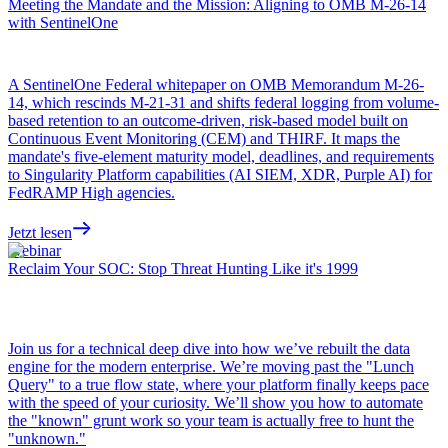
Meeting the Mandate and the Mission: Aligning to OMB M-26-14
with SentinelOne
A SentinelOne Federal whitepaper on OMB Memorandum M-26-
14, which rescinds M-21-31 and shifts federal logging from volume-
based retention to an outcome-driven, risk-based model built on
Continuous Event Monitoring (CEM) and THIRF. It maps the
mandate's five-element maturity model, deadlines, and requirements
to Singularity Platform capabilities (AI SIEM, XDR, Purple AI) for
FedRAMP High agencies.
Jetzt lesen
Webinar
Reclaim Your SOC: Stop Threat Hunting Like it's 1999
Join us for a technical deep dive into how we’ve rebuilt the data
engine for the modern enterprise. We’re moving past the "Lunch
Query" to a true flow state, where your platform finally keeps pace
with the speed of your curiosity. We’ll show you how to automate
the "known" grunt work so your team is actually free to hunt the
"unknown."