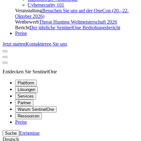
Cybersecurity 101
Veranstaltung
Besuchen Sie uns auf der OneCon (20.–22.
Oktober 2026)
Wettbewerb
Threat Hunting Weltmeisterschaft 2026
Bericht
Der jährliche SentinelOne Bedrohungsbericht
Preise
Jetzt starten
Kontaktieren Sie uns
Entdecken Sie SentinelOne
Plattform
Lösungen
Services
Partner
Warum SentinelOne
Ressourcen
Preise
Ereignisse
Suche
Deutsch