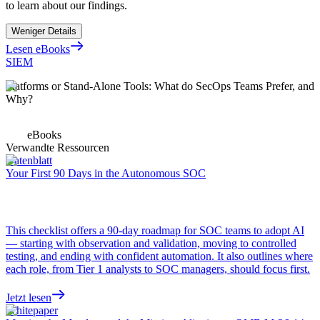
to learn about our findings.
Weniger Details
Lesen eBooks
SIEM
Platforms or Stand-Alone Tools: What do SecOps Teams Prefer, and
Why?
eBooks
Verwandte Ressourcen
Datenblatt
Your First 90 Days in the Autonomous SOC
This checklist offers a 90-day roadmap for SOC teams to adopt AI
— starting with observation and validation, moving to controlled
testing, and ending with confident automation. It also outlines where
each role, from Tier 1 analysts to SOC managers, should focus first.
Jetzt lesen
Whitepaper