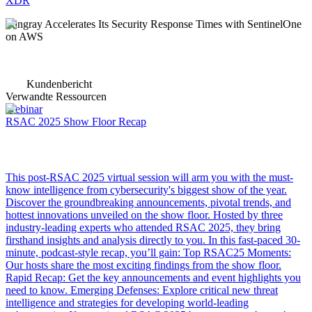
XDR
Stingray Accelerates Its Security Response Times with SentinelOne
on AWS
Kundenbericht
Verwandte Ressourcen
Webinar
RSAC 2025 Show Floor Recap
This post-RSAC 2025 virtual session will arm you with the must-
know intelligence from cybersecurity's biggest show of the year.
Discover the groundbreaking announcements, pivotal trends, and
hottest innovations unveiled on the show floor. Hosted by three
industry-leading experts who attended RSAC 2025, they bring
firsthand insights and analysis directly to you. In this fast-paced 30-
minute, podcast-style recap, you’ll gain: Top RSAC25 Moments:
Our hosts share the most exciting findings from the show floor.
Rapid Recap: Get the key announcements and event highlights you
need to know. Emerging Defenses: Explore critical new threat
intelligence and strategies for developing world-leading