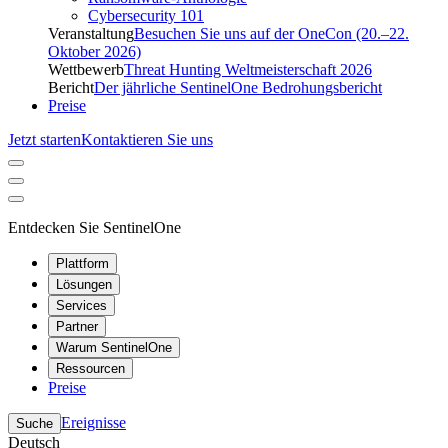
Cybersecurity 101
Veranstaltung
Besuchen Sie uns auf der OneCon (20.–22.
Oktober 2026)
Wettbewerb
Threat Hunting Weltmeisterschaft 2026
Bericht
Der jährliche SentinelOne Bedrohungsbericht
Preise
Jetzt starten
Kontaktieren Sie uns
Entdecken Sie SentinelOne
Plattform
Lösungen
Services
Partner
Warum SentinelOne
Ressourcen
Preise
Ereignisse
Suche
Deutsch