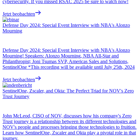
cybersecurity. If you missed RSAC 2025 be sure to watch now!
Jetzt beobachten
Webinar
Defense Day 2024: Special Event Interview with NBA's Alonzo
Mourning
Defense Day 2024: Special Event Interview with NBA's Alonzo
Mourning! Speakers: Alonzo Mourning, NBA All-Star and
Philanthropist; Joni Tsumas SVP, Americas Sales and Solutions,
SentinelOne *This recording will be available until July 25th, 2024
Jetzt beobachten
Kundenbericht
SentinelOne, Zscaler, and Okta: The Perfect Triad for NOV's Zero
Trust Journey
John McLeod, CISO of NOV, discusses how his company's Zero
Trust journey is a relationship between its different technologies and
NOV's people and processes bringing those technologies to fruition.
Learn how SentinelOne, Zscaler and Okta play a pivotal role in that
journey.