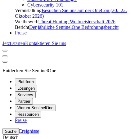
Cybersecurity 101
Veranstaltung
Besuchen Sie uns auf der OneCon (20.–22.
Oktober 2026)
Wettbewerb
Threat Hunting Weltmeisterschaft 2026
Bericht
Der jährliche SentinelOne Bedrohungsbericht
Preise
Jetzt starten
Kontaktieren Sie uns
Entdecken Sie SentinelOne
Plattform
Lösungen
Services
Partner
Warum SentinelOne
Ressourcen
Preise
Ereignisse
Suche
Deutsch