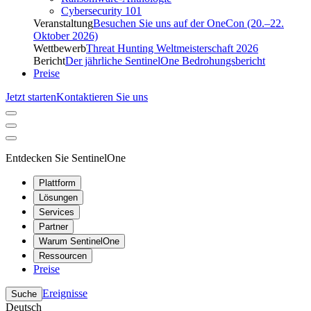
Cybersecurity 101
Veranstaltung
Besuchen Sie uns auf der OneCon (20.–22.
Oktober 2026)
Wettbewerb
Threat Hunting Weltmeisterschaft 2026
Bericht
Der jährliche SentinelOne Bedrohungsbericht
Preise
Jetzt starten
Kontaktieren Sie uns
Entdecken Sie SentinelOne
Plattform
Lösungen
Services
Partner
Warum SentinelOne
Ressourcen
Preise
Ereignisse
Suche
Deutsch