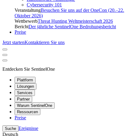
Cybersecurity 101
Veranstaltung
Besuchen Sie uns auf der OneCon (20.–22.
Oktober 2026)
Wettbewerb
Threat Hunting Weltmeisterschaft 2026
Bericht
Der jährliche SentinelOne Bedrohungsbericht
Preise
Jetzt starten
Kontaktieren Sie uns
Entdecken Sie SentinelOne
Plattform
Lösungen
Services
Partner
Warum SentinelOne
Ressourcen
Preise
Ereignisse
Suche
Deutsch