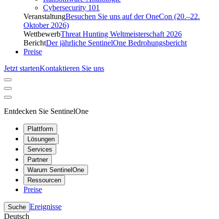
Cybersecurity 101
Veranstaltung
Besuchen Sie uns auf der OneCon (20.–22.
Oktober 2026)
Wettbewerb
Threat Hunting Weltmeisterschaft 2026
Bericht
Der jährliche SentinelOne Bedrohungsbericht
Preise
Jetzt starten
Kontaktieren Sie uns
Entdecken Sie SentinelOne
Plattform
Lösungen
Services
Partner
Warum SentinelOne
Ressourcen
Preise
Ereignisse
Suche
Deutsch