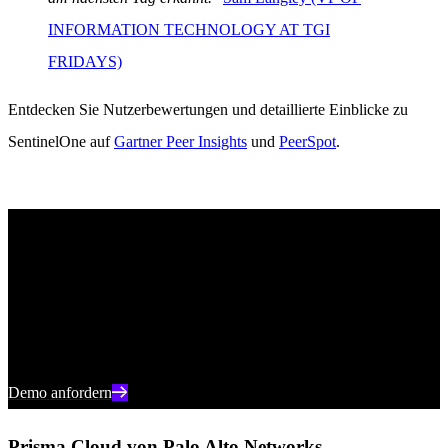
INFORMATION TECHNOLOGY AT TGI
FRIDAYS)
Entdecken Sie Nutzerbewertungen und detaillierte Einblicke zu
SentinelOne auf
Gartner Peer Insights
und
PeerSpot
.
SentinelOne in Aktion sehen
Entdecken Sie in einer persönlichen Demo mit einem SentinelOne-
Produktexperten, wie KI-gestützte Cloud-Sicherheit Ihr
Unternehmen schützen kann.
Demo anfordern
Prisma Cloud von Palo Alto Networks