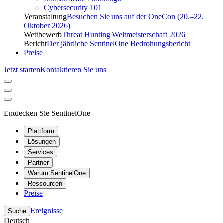
Cybersecurity 101
Veranstaltung
Besuchen Sie uns auf der OneCon (20.–22.
Oktober 2026)
Wettbewerb
Threat Hunting Weltmeisterschaft 2026
Bericht
Der jährliche SentinelOne Bedrohungsbericht
Preise
Jetzt starten
Kontaktieren Sie uns
Entdecken Sie SentinelOne
Plattform
Lösungen
Services
Partner
Warum SentinelOne
Ressourcen
Preise
Ereignisse
Suche
Deutsch