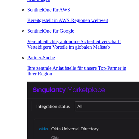
SentinelOne für AWS
Bereitgestellt in AWS-Regionen weltweit
SentinelOne für Google
Vereinheitlichte, autonome Sicherheit verschafft
Verteidigern Vorteile im globalen Maßstab
Partner-Suche
Ihre zentrale Anlaufstelle für unsere Top-Partner in
Ihrer Region