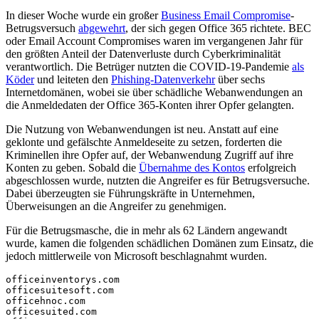
In dieser Woche wurde ein großer
Business Email Compromise
-
Betrugsversuch
abgewehrt
, der sich gegen Office 365 richtete. BEC
oder Email Account Compromises waren im vergangenen Jahr für
den größten Anteil der Datenverluste durch Cyberkriminalität
verantwortlich. Die Betrüger nutzten die COVID-19-Pandemie
als
Köder
und leiteten den
Phishing-Datenverkehr
über sechs
Internetdomänen, wobei sie über schädliche Webanwendungen an
die Anmeldedaten der Office 365-Konten ihrer Opfer gelangten.
Die Nutzung von Webanwendungen ist neu. Anstatt auf eine
geklonte und gefälschte Anmeldeseite zu setzen, forderten die
Kriminellen ihre Opfer auf, der Webanwendung Zugriff auf ihre
Konten zu geben. Sobald die
Übernahme des Kontos
erfolgreich
abgeschlossen wurde, nutzten die Angreifer es für Betrugsversuche.
Dabei überzeugten sie Führungskräfte in Unternehmen,
Überweisungen an die Angreifer zu genehmigen.
Für die Betrugsmasche, die in mehr als 62 Ländern angewandt
wurde, kamen die folgenden schädlichen Domänen zum Einsatz, die
jedoch mittlerweile von Microsoft beschlagnahmt wurden.
officeinventorys
.com
officesuitesoft
.com
officehnoc
.com
officesuited
.com