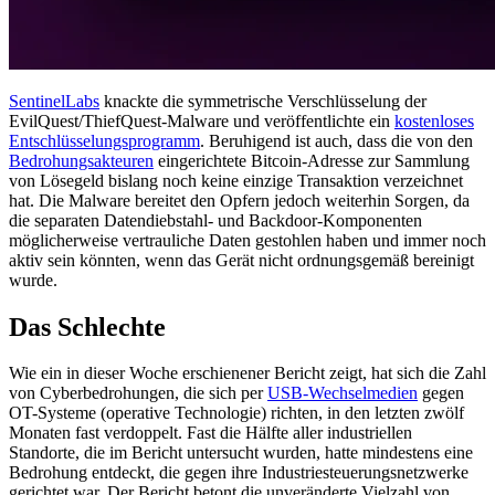
SentinelLabs
knackte die symmetrische Verschlüsselung der
EvilQuest/ThiefQuest-Malware und veröffentlichte ein
kostenloses
Entschlüsselungsprogramm
. Beruhigend ist auch, dass die von den
Bedrohungsakteuren
eingerichtete Bitcoin-Adresse zur Sammlung
von Lösegeld bislang noch keine einzige Transaktion verzeichnet
hat. Die Malware bereitet den Opfern jedoch weiterhin Sorgen, da
die separaten Datendiebstahl- und Backdoor-Komponenten
möglicherweise vertrauliche Daten gestohlen haben und immer noch
aktiv sein könnten, wenn das Gerät nicht ordnungsgemäß bereinigt
wurde.
Das Schlechte
Wie ein in dieser Woche erschienener Bericht zeigt, hat sich die Zahl
von Cyberbedrohungen, die sich per
USB-Wechselmedien
gegen
OT-Systeme (operative Technologie) richten, in den letzten zwölf
Monaten fast verdoppelt. Fast die Hälfte aller industriellen
Standorte, die im Bericht untersucht wurden, hatte mindestens eine
Bedrohung entdeckt, die gegen ihre Industriesteuerungsnetzwerke
gerichtet war. Der Bericht betont die unveränderte Vielzahl von