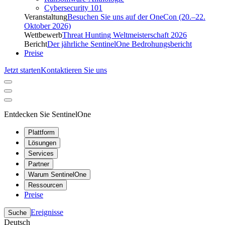
Cybersecurity 101
Veranstaltung
Besuchen Sie uns auf der OneCon (20.–22.
Oktober 2026)
Wettbewerb
Threat Hunting Weltmeisterschaft 2026
Bericht
Der jährliche SentinelOne Bedrohungsbericht
Preise
Jetzt starten
Kontaktieren Sie uns
Entdecken Sie SentinelOne
Plattform
Lösungen
Services
Partner
Warum SentinelOne
Ressourcen
Preise
Ereignisse
Suche
Deutsch