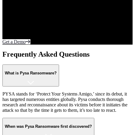
Purpose Built to Prevent Tomorrow’s Threats.
Today.
Your most sensitive data lives on the endpoint and in the cloud.
Protect what matters most from cyberattacks. Fortify every edge of
the network with realtime autonomous protection.
Get a Demo
Frequently Asked Questions
What is Pysa Ransomware?
PYSA stands for ‘Protect Your Systems Amigo,’ since its debut, it
has targeted numerous entities globally. Pysa conducts thorough
research and reconnaissance about its victims before it initiates the
attack so that by the time it gets to them, it’s too late to react.
When was Pysa Ransomware first discovered?