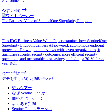
environments.
今すぐ読む
ホワイトペーパー
The Business Value of SentinelOne Singularity Endpoint
This IDC Business Value White Paper examines how SentinelOne
Singularity Endpoint delivers AI-powered, autonomous endpoint
protection. Drawing on interviews with seven organizations, it
quantifies stronger security outcomes, more efficient security
operations, and measurable cost savings, including a 301% three-
year ROI.
今すぐ読む
デモを申し込む
お問い合わせ
製品ツアー
なぜ SentinelOne か
価格とパッケージ
よくある質問
SentinelOne ステータス