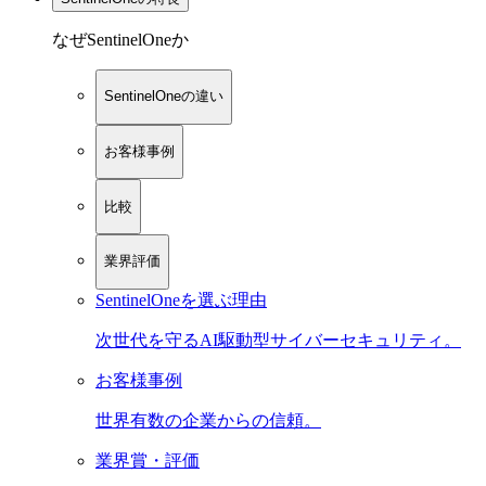
なぜSentinelOneか
SentinelOneの違い
お客様事例
比較
業界評価
SentinelOneを選ぶ理由
次世代を守るAI駆動型サイバーセキュリティ。
お客様事例
世界有数の企業からの信頼。
業界賞・評価