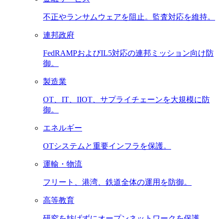
不正やランサムウェアを阻止。監査対応を維持。
連邦政府
FedRAMPおよびIL5対応の連邦ミッション向け防
御。
製造業
OT、IT、IIOT、サプライチェーンを大規模に防
御。
エネルギー
OTシステムと重要インフラを保護。
運輸・物流
フリート、港湾、鉄道全体の運用を防御。
高等教育
研究を妨げずにオープンネットワークを保護。