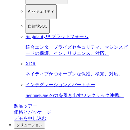
AIセキュリティ
自律型SOC
Singularity™ プラットフォーム
統合エンタープライズセキュリティ。マシンスピ
ードの保護、インテリジェンス、対応。
XDR
ネイティブかつオープンな保護、検知、対応。
インテグレーションとパートナー
SentinelOne の力を引き出すワンクリック連携。
製品ツアー
価格とパッケージ
デモを申し込む
ソリューション