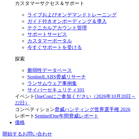
カスタマーサクセス＆サポート
ライブおよびオンデマンドトレーニング
ガイド付きオンボーディング＆導入
テクニカルアカウント管理
サポートサービス
カスタマーポータル
今すぐサポートを受ける
探索
脆弱性データベース
SentinelLABS脅威リサーチ
ランサムウェア事例集
サイバーセキュリティ101
イベント
OneConにご参加ください（2026年10月20日～
22日）
コンペティション
脅威ハンティング世界選手権 2026
レポート
SentinelOne年間脅威レポート
価格
開始する
お問い合わせ