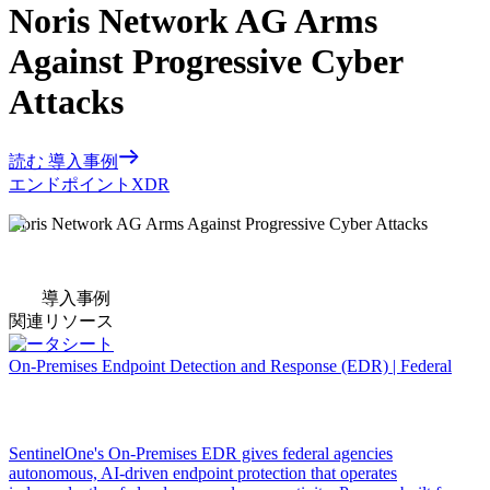
Noris Network AG Arms
Against Progressive Cyber
Attacks
読む 導入事例
エンドポイント
XDR
Noris Network AG Arms Against Progressive Cyber Attacks
導入事例
関連リソース
データシート
On-Premises Endpoint Detection and Response (EDR) | Federal
SentinelOne's On-Premises EDR gives federal agencies
autonomous, AI-driven endpoint protection that operates