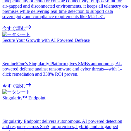
independently of cloud or console connectivity. Purpose-built for
air-gapped and disconnected environments, it keeps all telemetry on-
premises while delivering real-time detection to support data
sovereignty and compliance requirements like M-21-31.
今すぐ読む
データシート
Secure Your Growth with AI-Powered Defense
SentinelOne's Singularity Platform gives SMBs autonomous, AI-
powered defense against ransomware and cyber threats—with 1-
click remediation and 338% ROI proven.
今すぐ読む
データシート
Singularity™ Endpoint
Singularity Endpoint delivers autonomous, AI-powered detection
and response across SaaS, on-premises, hybrid, and air-gapped