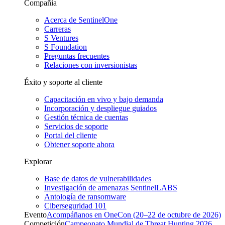
Compañía
Acerca de SentinelOne
Carreras
S Ventures
S Foundation
Preguntas frecuentes
Relaciones con inversionistas
Éxito y soporte al cliente
Capacitación en vivo y bajo demanda
Incorporación y despliegue guiados
Gestión técnica de cuentas
Servicios de soporte
Portal del cliente
Obtener soporte ahora
Explorar
Base de datos de vulnerabilidades
Investigación de amenazas SentinelLABS
Antología de ransomware
Ciberseguridad 101
Evento
Acompáñanos en OneCon (20–22 de octubre de 2026)
Competición
Campeonato Mundial de Threat Hunting 2026