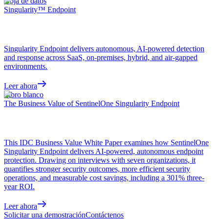
Hoja de datos
Singularity™ Endpoint
Singularity Endpoint delivers autonomous, AI-powered detection
and response across SaaS, on-premises, hybrid, and air-gapped
environments.
Leer ahora
Libro blanco
The Business Value of SentinelOne Singularity Endpoint
This IDC Business Value White Paper examines how SentinelOne
Singularity Endpoint delivers AI-powered, autonomous endpoint
protection. Drawing on interviews with seven organizations, it
quantifies stronger security outcomes, more efficient security
operations, and measurable cost savings, including a 301% three-
year ROI.
Leer ahora
Solicitar una demostración
Contáctenos