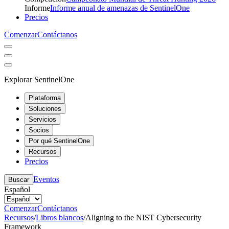
Informe
Informe anual de amenazas de SentinelOne
Precios
Comenzar
Contáctanos
Explorar SentinelOne
Plataforma
Soluciones
Servicios
Socios
Por qué SentinelOne
Recursos
Precios
Eventos
Buscar
Español
Comenzar
Contáctanos
Recursos
/
Libros blancos
/
Aligning to the NIST Cybersecurity
Framework