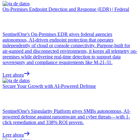
Hoja de datos
On-Premises Endpoint Detection and Response (EDR) | Federal
SentinelOne's On-Premises EDR gives federal agencies
autonomous, AI-driven endpoint protection that operates
independently of cloud or console connectivity. Purpose-built for
air-gapped and disconnected environments, it keeps all telemetry on-
premises while delivering real-time detection to support data
sovereignty and compliance requirements like M-21-31.
Leer ahora
Hoja de datos
Secure Your Growth with AI-Powered Defense
SentinelOne's Singularity Platform gives SMBs autonomous, AI-
powered defense against ransomware and cyber threats—with 1-
click remediation and 338% ROI proven.
Leer ahora