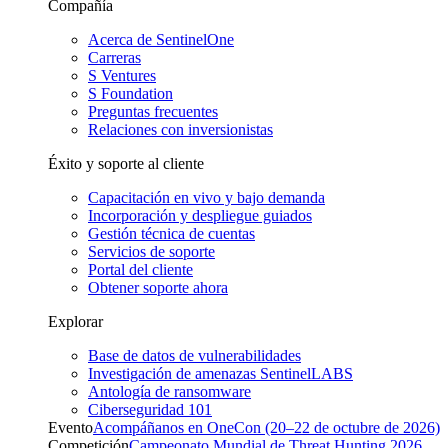
Compañía
Acerca de SentinelOne
Carreras
S Ventures
S Foundation
Preguntas frecuentes
Relaciones con inversionistas
Éxito y soporte al cliente
Capacitación en vivo y bajo demanda
Incorporación y despliegue guiados
Gestión técnica de cuentas
Servicios de soporte
Portal del cliente
Obtener soporte ahora
Explorar
Base de datos de vulnerabilidades
Investigación de amenazas SentinelLABS
Antología de ransomware
Ciberseguridad 101
Evento
Acompáñanos en OneCon (20–22 de octubre de 2026)
Competición
Campeonato Mundial de Threat Hunting 2026