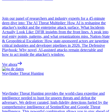
Join our panel of researchers and industry experts for a 45-minute
deep dive into: The AI Threat Multiplier: How AI is reshaping the
attacker's toolkit and the enterprise attack surface. What Incidents
Actually Look Like: DFIR insights from the front lines. A peak into
real entry points, patterns, and what organizations miss. Nation-State
& Geopolitical Escalation: How state-sponsored actors are targeting
critical industries and developer pipelines in 2026. The Defensive
Playbook: Why novel, AI-assisted attacks remain detectable and
how to act inside the attacker's window.
Ver ahora
Hoja de datos
Wayfinder Threat Hunting
Wayfinder Threat Hunting provides the world-class expertise and
intelligence needed to hunt for unseen threats and defeat the
adversary. We deliver curated, high-fidelity detections fueled by the
comprehensive intelligence of SentinelOne and Google Threat
Intelligence. This powerful combination allows you to stay ahead of