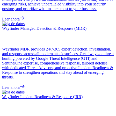
emerging risks, achieve unparalleled visibility into your security
posture, and prioritize what matters most to your business.
Leer ahora
Hoja de datos
Wayfinder Managed Detection & Response (MDR)
Wayfinder MDR provides 24/7/365 expert detection, investigation,
and response across all modern attack surfaces. Get always-on threat
hunting powered by Google Threat Intelligence (GTI) and
SentinelOne expertise, comprehensive response, tailored defense
with dedicated Threat Advisors, and proactive Incident Readiness &
Response to strengthen operations and stay ahead of emerging
threats.
Leer ahora
Hoja de datos
Wayfinder Incident Readiness & Response (IRR)