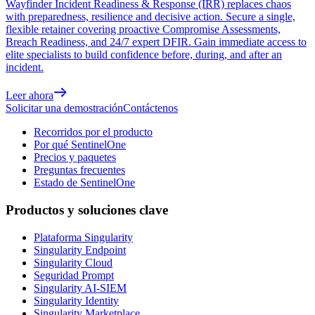
Wayfinder Incident Readiness & Response (IRR) replaces chaos
with preparedness, resilience and decisive action. Secure a single,
flexible retainer covering proactive Compromise Assessments,
Breach Readiness, and 24/7 expert DFIR. Gain immediate access to
elite specialists to build confidence before, during, and after an
incident.
Leer ahora
Solicitar una demostración
Contáctenos
Recorridos por el producto
Por qué SentinelOne
Precios y paquetes
Preguntas frecuentes
Estado de SentinelOne
Productos y soluciones clave
Plataforma Singularity
Singularity Endpoint
Singularity Cloud
Seguridad Prompt
Singularity AI-SIEM
Singularity Identity
Singularity Marketplace