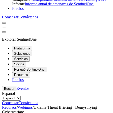
Informe
Informe anual de amenazas de SentinelOne
Precios
Comenzar
Contáctanos
Explorar SentinelOne
Plataforma
Soluciones
Servicios
Socios
Por qué SentinelOne
Recursos
Precios
Eventos
Buscar
Español
Comenzar
Contáctanos
Recursos
/
Webinars
/
Ukraine Threat Briefing - Demystifying
Cyberwarfare