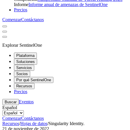
Informe
Informe anual de amenazas de SentinelOne
Precios
Comenzar
Contáctanos
Explorar SentinelOne
Plataforma
Soluciones
Servicios
Socios
Por qué SentinelOne
Recursos
Precios
Eventos
Buscar
Español
Comenzar
Contáctanos
Recursos
/
Hojas de datos
/
Singularity Identity.
21 de noviembre de 2022