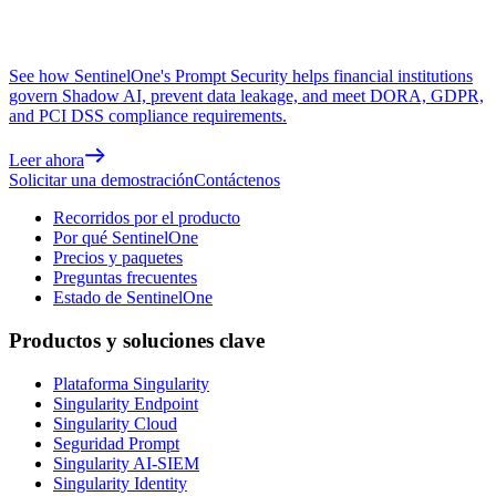
See how SentinelOne's Prompt Security helps financial institutions
govern Shadow AI, prevent data leakage, and meet DORA, GDPR,
and PCI DSS compliance requirements.
Leer ahora
Solicitar una demostración
Contáctenos
Recorridos por el producto
Por qué SentinelOne
Precios y paquetes
Preguntas frecuentes
Estado de SentinelOne
Productos y soluciones clave
Plataforma Singularity
Singularity Endpoint
Singularity Cloud
Seguridad Prompt
Singularity AI-SIEM
Singularity Identity