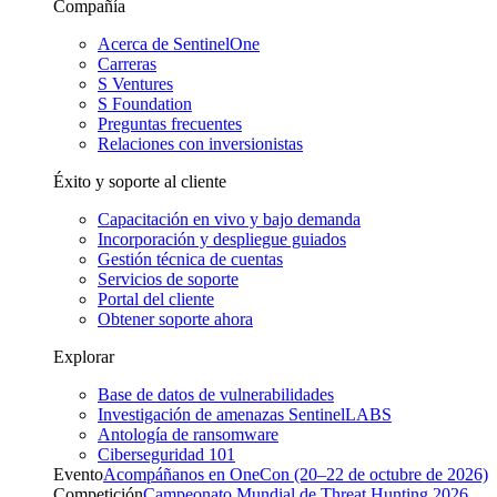
Compañía
Acerca de SentinelOne
Carreras
S Ventures
S Foundation
Preguntas frecuentes
Relaciones con inversionistas
Éxito y soporte al cliente
Capacitación en vivo y bajo demanda
Incorporación y despliegue guiados
Gestión técnica de cuentas
Servicios de soporte
Portal del cliente
Obtener soporte ahora
Explorar
Base de datos de vulnerabilidades
Investigación de amenazas SentinelLABS
Antología de ransomware
Ciberseguridad 101
Evento
Acompáñanos en OneCon (20–22 de octubre de 2026)
Competición
Campeonato Mundial de Threat Hunting 2026