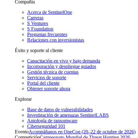
Compañía
Acerca de SentinelOne
Carreras
S Ventures
S Foundation
Preguntas frecuentes
Relaciones con inversionistas
Éxito y soporte al cliente
Capacitación en vivo y bajo demanda
Incorporación y despliegue guiados
Gestión técnica de cuentas
Servicios de soporte
Portal del cliente
Obtener soporte ahora
Explorar
Base de datos de vulnerabilidades
Investigación de amenazas SentinelLABS
Antología de ransomware
Ciberseguridad 101
Evento
Acompáñanos en OneCon (20–22 de octubre de 2026)
Competición
Campeonato Mundial de Threat Hunting 2026