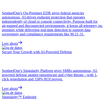
SentinelOne's On-Premises EDR gives federal agencies
autonomous, AI-driven endpoint protection that operates
independently of cloud or console connectivity. Purpose-built for
air-gapped and disconnected environments, it keeps all telemetry on-
premises while delivering real-time detection to support data
sovereignty and compliance requirements like M-21-31.
Leer ahora
Hoja de datos
Secure Your Growth with AI-Powered Defense
SentinelOne's Singularity Platform gives SMBs autonomous, AI-
powered defense against ransomware and cyber threats—with 1-
click remediation and 338% ROI proven.
Leer ahora
Hoja de datos
Singularity™ Endpoint