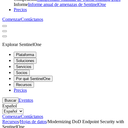
Informe
Informe anual de amenazas de SentinelOne
Precios
Comenzar
Contáctanos
Explorar SentinelOne
Plataforma
Soluciones
Servicios
Socios
Por qué SentinelOne
Recursos
Precios
Eventos
Buscar
Español
Comenzar
Contáctanos
Recursos
/
Hojas de datos
/
Modernizing DoD Endpoint Security with
SentinelOne