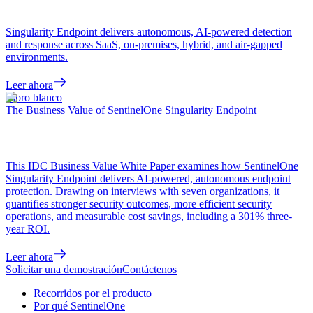
Singularity Endpoint delivers autonomous, AI-powered detection
and response across SaaS, on-premises, hybrid, and air-gapped
environments.
Leer ahora
Libro blanco
The Business Value of SentinelOne Singularity Endpoint
This IDC Business Value White Paper examines how SentinelOne
Singularity Endpoint delivers AI-powered, autonomous endpoint
protection. Drawing on interviews with seven organizations, it
quantifies stronger security outcomes, more efficient security
operations, and measurable cost savings, including a 301% three-
year ROI.
Leer ahora
Solicitar una demostración
Contáctenos
Recorridos por el producto
Por qué SentinelOne