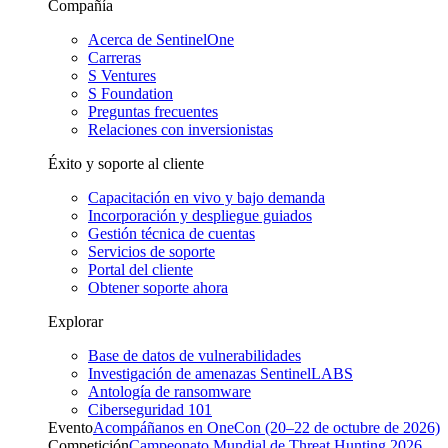
Compañía
Acerca de SentinelOne
Carreras
S Ventures
S Foundation
Preguntas frecuentes
Relaciones con inversionistas
Éxito y soporte al cliente
Capacitación en vivo y bajo demanda
Incorporación y despliegue guiados
Gestión técnica de cuentas
Servicios de soporte
Portal del cliente
Obtener soporte ahora
Explorar
Base de datos de vulnerabilidades
Investigación de amenazas SentinelLABS
Antología de ransomware
Ciberseguridad 101
Evento
Acompáñanos en OneCon (20–22 de octubre de 2026)
Competición
Campeonato Mundial de Threat Hunting 2026