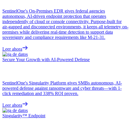
SentinelOne's On-Premises EDR gives federal agencies
autonomous, AI-driven endpoint protection that operates
independently of cloud or console connectivity. Purpose-built for
air-gapped and disconnected environments, it keeps all telemetry on-
premises while delivering real-time detection to support data
sovereignty and compliance requirements like M-21-31.
Leer ahora
Hoja de datos
Secure Your Growth with AI-Powered Defense
SentinelOne's Singularity Platform gives SMBs autonomous, AI-
powered defense against ransomware and cyber threats—with 1-
click remediation and 338% ROI proven.
Leer ahora
Hoja de datos
Singularity™ Endpoint