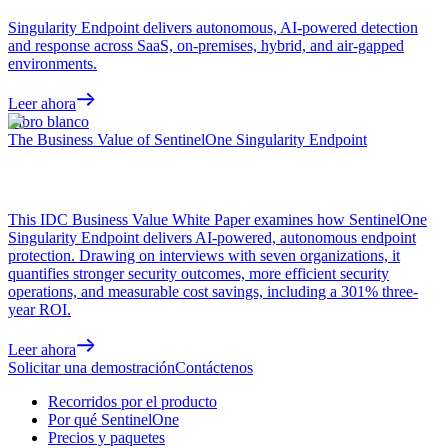
Singularity Endpoint delivers autonomous, AI-powered detection
and response across SaaS, on-premises, hybrid, and air-gapped
environments.
Leer ahora
Libro blanco
The Business Value of SentinelOne Singularity Endpoint
This IDC Business Value White Paper examines how SentinelOne
Singularity Endpoint delivers AI-powered, autonomous endpoint
protection. Drawing on interviews with seven organizations, it
quantifies stronger security outcomes, more efficient security
operations, and measurable cost savings, including a 301% three-
year ROI.
Leer ahora
Solicitar una demostración
Contáctenos
Recorridos por el producto
Por qué SentinelOne
Precios y paquetes