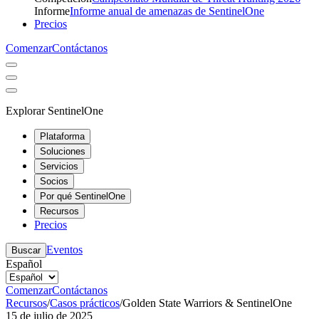
Informe
Informe anual de amenazas de SentinelOne
Precios
Comenzar
Contáctanos
Explorar SentinelOne
Plataforma
Soluciones
Servicios
Socios
Por qué SentinelOne
Recursos
Precios
Eventos
Buscar
Español
Comenzar
Contáctanos
Recursos
/
Casos prácticos
/
Golden State Warriors & SentinelOne
15 de julio de 2025