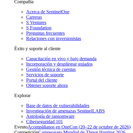
Compañía
Acerca de SentinelOne
Carreras
S Ventures
S Foundation
Preguntas frecuentes
Relaciones con inversionistas
Éxito y soporte al cliente
Capacitación en vivo y bajo demanda
Incorporación y despliegue guiados
Gestión técnica de cuentas
Servicios de soporte
Portal del cliente
Obtener soporte ahora
Explorar
Base de datos de vulnerabilidades
Investigación de amenazas SentinelLABS
Antología de ransomware
Ciberseguridad 101
Evento
Acompáñanos en OneCon (20–22 de octubre de 2026)
Competición
Campeonato Mundial de Threat Hunting 2026