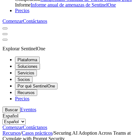
Informe
Informe anual de amenazas de SentinelOne
Precios
Comenzar
Contáctanos
Explorar SentinelOne
Plataforma
Soluciones
Servicios
Socios
Por qué SentinelOne
Recursos
Precios
Eventos
Buscar
Español
Comenzar
Contáctanos
Recursos
/
Casos prácticos
/
Securing AI Adoption Across Teams at
Cymulate with Prompt Security