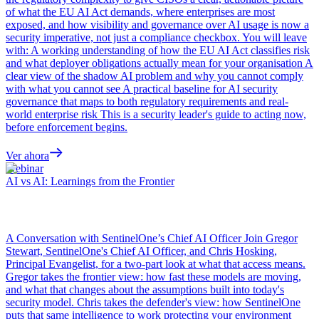
of what the EU AI Act demands, where enterprises are most
exposed, and how visibility and governance over AI usage is now a
security imperative, not just a compliance checkbox. You will leave
with: A working understanding of how the EU AI Act classifies risk
and what deployer obligations actually mean for your organisation A
clear view of the shadow AI problem and why you cannot comply
with what you cannot see A practical baseline for AI security
governance that maps to both regulatory requirements and real-
world enterprise risk This is a security leader's guide to acting now,
before enforcement begins.
Ver ahora
Webinar
AI vs AI: Learnings from the Frontier
A Conversation with SentinelOne’s Chief AI Officer Join Gregor
Stewart, SentinelOne's Chief AI Officer, and Chris Hosking,
Principal Evangelist, for a two-part look at what that access means.
Gregor takes the frontier view: how fast these models are moving,
and what that changes about the assumptions built into today's
security model. Chris takes the defender's view: how SentinelOne
puts that same intelligence to work protecting your environment