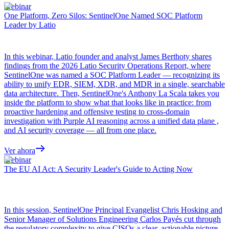
Webinar
One Platform, Zero Silos: SentinelOne Named SOC Platform
Leader by Latio
In this webinar, Latio founder and analyst James Berthoty shares
findings from the 2026 Latio Security Operations Report, where
SentinelOne was named a SOC Platform Leader — recognizing its
ability to unify EDR, SIEM, XDR, and MDR in a single, searchable
data architecture. Then, SentinelOne's Anthony La Scala takes you
inside the platform to show what that looks like in practice: from
proactive hardening and offensive testing to cross-domain
investigation with Purple AI reasoning across a unified data plane ,
and AI security coverage — all from one place.
Ver ahora
Webinar
The EU AI Act: A Security Leader's Guide to Acting Now
In this session, SentinelOne Principal Evangelist Chris Hosking and
Senior Manager of Solutions Engineering Carlos Payés cut through
the regulatory complexity to give CISOs a clear, actionable picture