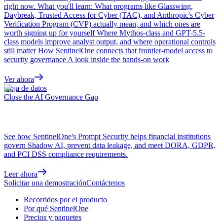
right now. What you'll learn: What programs like Glasswing,
Daybreak, Trusted Access for Cyber (TAC), and Anthropic's Cyber
Verification Program (CVP) actually mean, and which ones are
worth signing up for yourself Where Mythos-class and GPT-5.5-
class models improve analyst output, and where operational controls
still matter How SentinelOne connects that frontier-model access to
security governance A look inside the hands-on work
Ver ahora
Hoja de datos
Close the AI Governance Gap
See how SentinelOne's Prompt Security helps financial institutions
govern Shadow AI, prevent data leakage, and meet DORA, GDPR,
and PCI DSS compliance requirements.
Leer ahora
Solicitar una demostración
Contáctenos
Recorridos por el producto
Por qué SentinelOne
Precios y paquetes