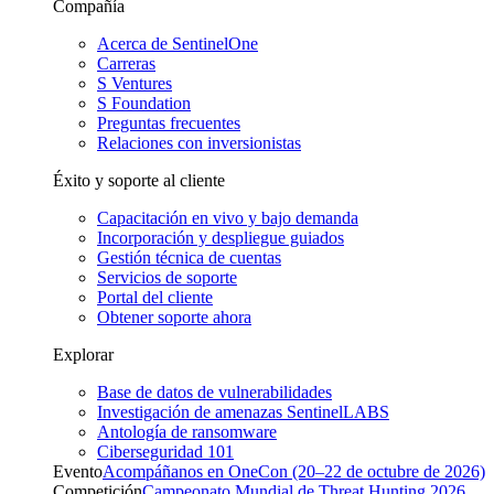
Compañía
Acerca de SentinelOne
Carreras
S Ventures
S Foundation
Preguntas frecuentes
Relaciones con inversionistas
Éxito y soporte al cliente
Capacitación en vivo y bajo demanda
Incorporación y despliegue guiados
Gestión técnica de cuentas
Servicios de soporte
Portal del cliente
Obtener soporte ahora
Explorar
Base de datos de vulnerabilidades
Investigación de amenazas SentinelLABS
Antología de ransomware
Ciberseguridad 101
Evento
Acompáñanos en OneCon (20–22 de octubre de 2026)
Competición
Campeonato Mundial de Threat Hunting 2026