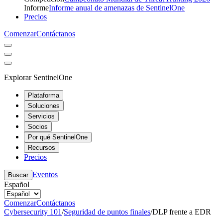
Informe
Informe anual de amenazas de SentinelOne
Precios
Comenzar
Contáctanos
Explorar SentinelOne
Plataforma
Soluciones
Servicios
Socios
Por qué SentinelOne
Recursos
Precios
Eventos
Buscar
Español
Comenzar
Contáctanos
Cybersecurity 101
/
Seguridad de puntos finales
/
DLP frente a EDR