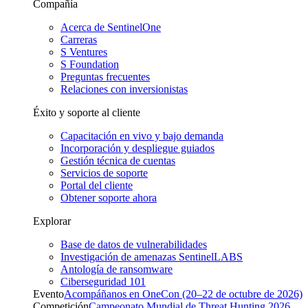
Compañía
Acerca de SentinelOne
Carreras
S Ventures
S Foundation
Preguntas frecuentes
Relaciones con inversionistas
Éxito y soporte al cliente
Capacitación en vivo y bajo demanda
Incorporación y despliegue guiados
Gestión técnica de cuentas
Servicios de soporte
Portal del cliente
Obtener soporte ahora
Explorar
Base de datos de vulnerabilidades
Investigación de amenazas SentinelLABS
Antología de ransomware
Ciberseguridad 101
Evento
Acompáñanos en OneCon (20–22 de octubre de 2026)
Competición
Campeonato Mundial de Threat Hunting 2026