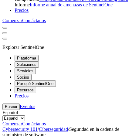
Informe
Informe anual de amenazas de SentinelOne
Precios
Comenzar
Contáctanos
Explorar SentinelOne
Plataforma
Soluciones
Servicios
Socios
Por qué SentinelOne
Recursos
Precios
Eventos
Buscar
Español
Comenzar
Contáctanos
Cybersecurity 101
/
Ciberseguridad
/
Seguridad en la cadena de
suministro de software