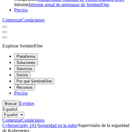
Informe
Informe anual de amenazas de SentinelOne
Precios
Comenzar
Contáctanos
Explorar SentinelOne
Plataforma
Soluciones
Servicios
Socios
Por qué SentinelOne
Recursos
Precios
Eventos
Buscar
Español
Comenzar
Contáctanos
Cybersecurity 101
/
Seguridad en la nube
/
Supervisión de la seguridad
de Kubernetes