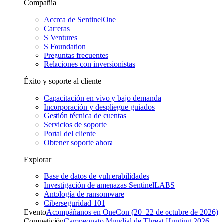
Compañía
Acerca de SentinelOne
Carreras
S Ventures
S Foundation
Preguntas frecuentes
Relaciones con inversionistas
Éxito y soporte al cliente
Capacitación en vivo y bajo demanda
Incorporación y despliegue guiados
Gestión técnica de cuentas
Servicios de soporte
Portal del cliente
Obtener soporte ahora
Explorar
Base de datos de vulnerabilidades
Investigación de amenazas SentinelLABS
Antología de ransomware
Ciberseguridad 101
Evento
Acompáñanos en OneCon (20–22 de octubre de 2026)
Competición
Campeonato Mundial de Threat Hunting 2026