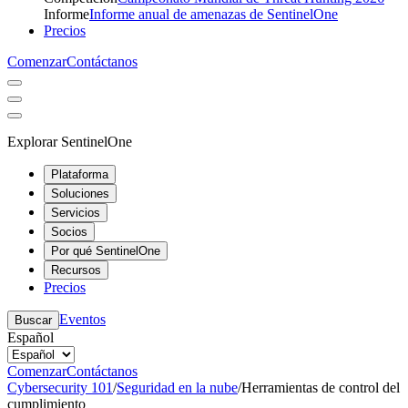
Informe
Informe anual de amenazas de SentinelOne
Precios
Comenzar
Contáctanos
Explorar SentinelOne
Plataforma
Soluciones
Servicios
Socios
Por qué SentinelOne
Recursos
Precios
Eventos
Buscar
Español
Comenzar
Contáctanos
Cybersecurity 101
/
Seguridad en la nube
/
Herramientas de control del
cumplimiento