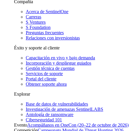
Compañía
Acerca de SentinelOne
Carreras
S Ventures
S Foundation
Preguntas frecuentes
Relaciones con inversionistas
Éxito y soporte al cliente
Capacitación en vivo y bajo demanda
Incorporación y despliegue guiados
Gestión técnica de cuentas
Servicios de soporte
Portal del cliente
Obtener soporte ahora
Explorar
Base de datos de vulnerabilidades
Investigación de amenazas SentinelLABS
Antología de ransomware
Ciberseguridad 101
Evento
Acompáñanos en OneCon (20–22 de octubre de 2026)
Competición
Campeonato Mundial de Threat Hunting 2026