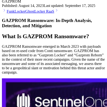
GAZPROM
Published:
August 14, 2023
Last updated:
September 17, 2025
FunkLocker
GhostLocker RaaS
GAZPROM Ransomware: In-Depth Analysis,
Detection, and Mitigation
What Is GAZPROM Ransomware?
GAZPROM Ransomware emerged in March 2023 with payloads
based on re-used code from Conti ransomware. GAZPROM has
also been referred to as “Gazprom Locker” and “Gazprom Reborn”
in the context of their more recent campaigns. Given the name of the
ransomware and some of its associated messaging, we assess there
to be a geopolitical slant or motivation behind this threat actor and/or
campaign.