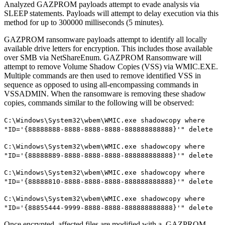
Analyzed GAZPROM payloads attempt to evade analysis via
SLEEP statements. Payloads will attempt to delay execution via this
method for up to 300000 milliseconds (5 minutes).
GAZPROM ransomware payloads attempt to identify all locally
available drive letters for encryption. This includes those available
over SMB via NetShareEnum. GAZPROM Ransomware will
attempt to remove Volume Shadow Copies (VSS) via WMIC.EXE.
Multiple commands are then used to remove identified VSS in
sequence as opposed to using all-encompassing commands in
VSSADMIN. When the ransomware is removing these shadow
copies, commands similar to the following will be observed:
C:\Windows\System32\wbem\WMIC.exe shadowcopy where
"ID='{88888888-8888-8888-8888-888888888888}'" delete
C:\Windows\System32\wbem\WMIC.exe shadowcopy where
"ID='{88888889-8888-8888-8888-888888888888}'" delete
C:\Windows\System32\wbem\WMIC.exe shadowcopy where
"ID='{88888810-8888-8888-8888-888888888888}'" delete
C:\Windows\System32\wbem\WMIC.exe shadowcopy where
"ID='{88855444-9999-8888-8888-888888888888}'" delete
Once encrypted, affected files are modified with a .GAZPROM