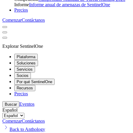
Informe
Informe anual de amenazas de SentinelOne
Precios
Comenzar
Contáctanos
Explorar SentinelOne
Plataforma
Soluciones
Servicios
Socios
Por qué SentinelOne
Recursos
Precios
Eventos
Buscar
Español
Comenzar
Contáctanos
Back to Anthology