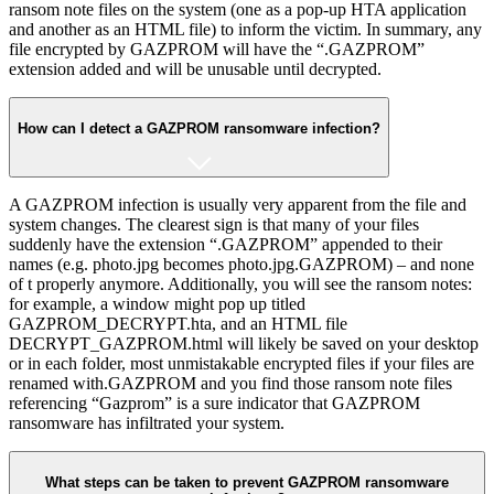
ransom note files on the system (one as a pop-up HTA application
and another as an HTML file) to inform the victim. In summary, any
file encrypted by GAZPROM will have the “.GAZPROM”
extension added and will be unusable until decrypted.
How can I detect a GAZPROM ransomware infection?
A GAZPROM infection is usually very apparent from the file and
system changes. The clearest sign is that many of your files
suddenly have the extension “.GAZPROM” appended to their
names (e.g. photo.jpg becomes photo.jpg.GAZPROM)​ – and none
of t properly anymore. Additionally, you will see the ransom notes:
for example, a window might pop up titled
GAZPROM_DECRYPT.hta, and an HTML file
DECRYPT_GAZPROM.html will likely be saved on your desktop
or in each folder, most unmistakable encrypted files if your files are
renamed with.GAZPROM and you find those ransom note files
referencing “Gazprom” is a sure indicator that GAZPROM
ransomware has infiltrated your system.
What steps can be taken to prevent GAZPROM ransomware