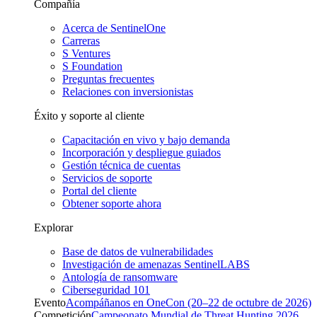
Compañía
Acerca de SentinelOne
Carreras
S Ventures
S Foundation
Preguntas frecuentes
Relaciones con inversionistas
Éxito y soporte al cliente
Capacitación en vivo y bajo demanda
Incorporación y despliegue guiados
Gestión técnica de cuentas
Servicios de soporte
Portal del cliente
Obtener soporte ahora
Explorar
Base de datos de vulnerabilidades
Investigación de amenazas SentinelLABS
Antología de ransomware
Ciberseguridad 101
Evento
Acompáñanos en OneCon (20–22 de octubre de 2026)
Competición
Campeonato Mundial de Threat Hunting 2026