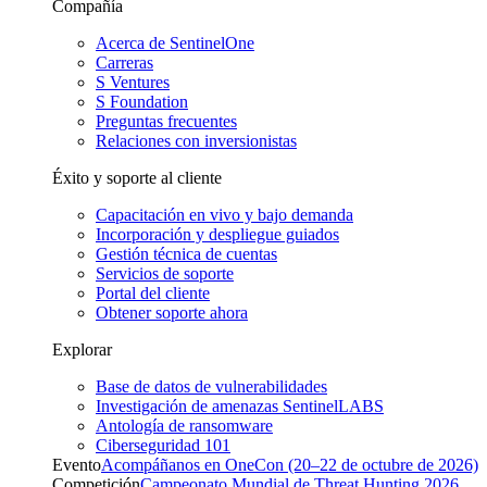
Compañía
Acerca de SentinelOne
Carreras
S Ventures
S Foundation
Preguntas frecuentes
Relaciones con inversionistas
Éxito y soporte al cliente
Capacitación en vivo y bajo demanda
Incorporación y despliegue guiados
Gestión técnica de cuentas
Servicios de soporte
Portal del cliente
Obtener soporte ahora
Explorar
Base de datos de vulnerabilidades
Investigación de amenazas SentinelLABS
Antología de ransomware
Ciberseguridad 101
Evento
Acompáñanos en OneCon (20–22 de octubre de 2026)
Competición
Campeonato Mundial de Threat Hunting 2026