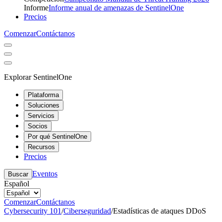
Informe
Informe anual de amenazas de SentinelOne
Precios
Comenzar
Contáctanos
Explorar SentinelOne
Plataforma
Soluciones
Servicios
Socios
Por qué SentinelOne
Recursos
Precios
Eventos
Buscar
Español
Comenzar
Contáctanos
Cybersecurity 101
/
Ciberseguridad
/
Estadísticas de ataques DDoS