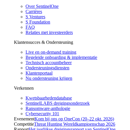
Over SentinelOne
Carrières
S Ventures
S Foundation
FAQ
Relaties met investeerders
Klantensucces & Ondersteuning
Live en on-demand training
Begeleide onboarding & implementatie
Technisch accountbeheer
Ondersteuningsdiensten
Klantenportaal
Nu ondersteuning krijgen
Verkennen
Kwetsbaarhedendatabase
SentinelLABS dreigingsonderzoek
Ransomware-anthologie
Cybersecurity 101
Evenement
Kom bij ons op OneCon (20–22 okt. 2026)
Competitie
Threat Hunting Wereldkampioenschap 2026
Rapport
Het jaarlijkse dreigingsrapport van SentinelOne