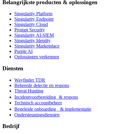
Belangrijkste producten & oplossingen
Singularity Platform
Singularity Endpoint
Singularity Cloud
Prompt Security
Singularity AI-SIEM
Singularity Identity
Singularity Marketplace
Purple AI
Oplossingen verkennen
Diensten
Wayfinder TDR
Beheerde detectie en respons
Threat Hunting
Incidentvoorbereiding & respons
Technisch accountbeheer
Begeleide onboarding & implementatie
Ondersteuningsdiensten
Bedrijf