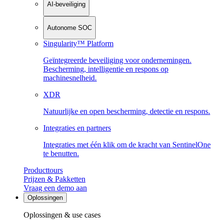
AI-beveiliging
Autonome SOC
Singularity™ Platform
Geïntegreerde beveiliging voor ondernemingen.
Bescherming, intelligentie en respons op
machinesnelheid.
XDR
Natuurlijke en open bescherming, detectie en respons.
Integraties en partners
Integraties met één klik om de kracht van SentinelOne
te benutten.
Producttours
Prijzen & Pakketten
Vraag een demo aan
Oplossingen
Oplossingen & use cases