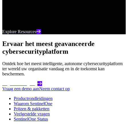
Uw go-to-bron voor de nieuwste digitale inhoud van
SentinelOne, van webinars tot whitepapers en alles
daartussenin.
Explore Resources
Ervaar het meest geavanceerde
cybersecurityplatform
Ontdek hoe het meest intelligente, autonome cybersecurityplatform
ter wereld uw organisatie vandaag en in de toekomst kan
beschermen.
Begin vandaag nog
Vraag een demo aan
Neem contact op
Productrondleidingen
Waarom SentinelOne
Prijzen & pakketten
Veelgestelde vragen
SentinelOne Status