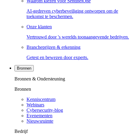
Waarom kiezen voor SentinelOne
AI-gedreven cyberbeveiliging ontworpen om de
toekomst te beschermen.
Onze klanten
Vertrouwd door 's werelds toonaangevende bedrijven.
Brancheprijzen & erkenning
Getest en bewezen door experts.
Bronnen
Bronnen & Ondersteuning
Bronnen
Kenniscentrum
Webinars
Cybersecurity-blog
Evenementen
Nieuwsruimte
Bedrijf