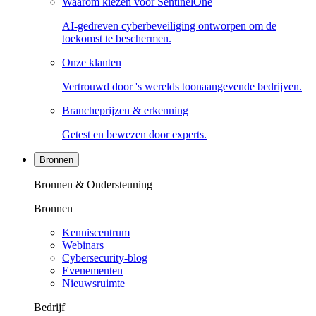
Waarom kiezen voor SentinelOne
AI-gedreven cyberbeveiliging ontworpen om de
toekomst te beschermen.
Onze klanten
Vertrouwd door 's werelds toonaangevende bedrijven.
Brancheprijzen & erkenning
Getest en bewezen door experts.
Bronnen
Bronnen & Ondersteuning
Bronnen
Kenniscentrum
Webinars
Cybersecurity-blog
Evenementen
Nieuwsruimte
Bedrijf