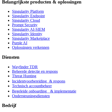
Belangrijkste producten & oplossingen
Singularity Platform
Singularity Endpoint
Singularity Cloud
Prompt Security
Singularity AI-SIEM
Singularity Identity
Singularity Marketplace
Purple AI
Oplossingen verkennen
Diensten
Wayfinder TDR
Beheerde detectie en respons
Threat Hunting
Incidentvoorbereiding & respons
Technisch accountbeheer
Begeleide onboarding & implementatie
Ondersteuningsdiensten
Bedrijf