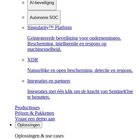
AI-beveiliging
Autonome SOC
Singularity™ Platform
Geïntegreerde beveiliging voor ondernemingen.
Bescherming, intelligentie en respons op
machinesnelheid.
XDR
Natuurlijke en open bescherming, detectie en respons.
Integraties en partners
Integraties met één klik om de kracht van SentinelOne
te benutten.
Producttours
Prijzen & Pakketten
Vraag een demo aan
Oplossingen
Oplossingen & use cases