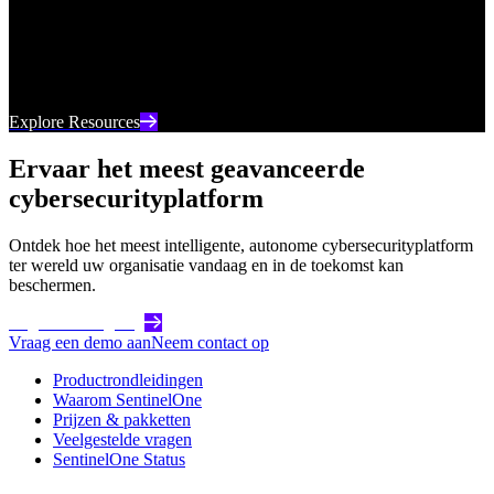
Uw go-to-bron voor de nieuwste digitale inhoud van
SentinelOne, van webinars tot whitepapers en alles
daartussenin.
Explore Resources
Ervaar het meest geavanceerde
cybersecurityplatform
Ontdek hoe het meest intelligente, autonome cybersecurityplatform
ter wereld uw organisatie vandaag en in de toekomst kan
beschermen.
Begin vandaag nog
Vraag een demo aan
Neem contact op
Productrondleidingen
Waarom SentinelOne
Prijzen & pakketten
Veelgestelde vragen
SentinelOne Status