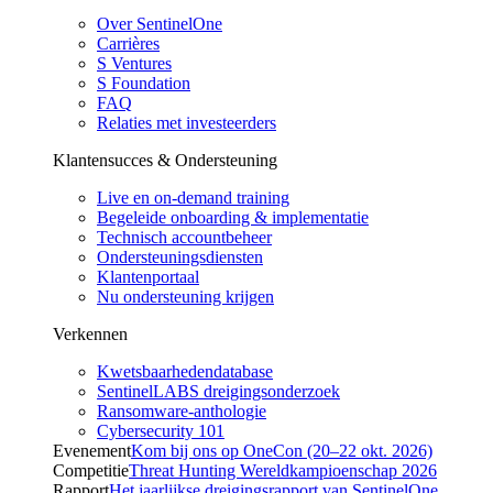
Over SentinelOne
Carrières
S Ventures
S Foundation
FAQ
Relaties met investeerders
Klantensucces & Ondersteuning
Live en on-demand training
Begeleide onboarding & implementatie
Technisch accountbeheer
Ondersteuningsdiensten
Klantenportaal
Nu ondersteuning krijgen
Verkennen
Kwetsbaarhedendatabase
SentinelLABS dreigingsonderzoek
Ransomware-anthologie
Cybersecurity 101
Evenement
Kom bij ons op OneCon (20–22 okt. 2026)
Competitie
Threat Hunting Wereldkampioenschap 2026
Rapport
Het jaarlijkse dreigingsrapport van SentinelOne