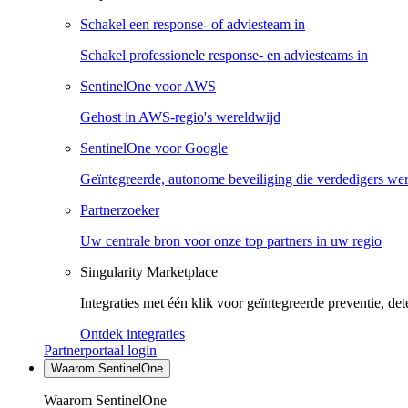
Schakel een response- of adviesteam in
Schakel professionele response- en adviesteams in
SentinelOne voor AWS
Gehost in AWS-regio's wereldwijd
SentinelOne voor Google
Geïntegreerde, autonome beveiliging die verdedigers we
Partnerzoeker
Uw centrale bron voor onze top partners in uw regio
Singularity Marketplace
Integraties met één klik voor geïntegreerde preventie, det
Ontdek integraties
Partnerportaal login
Waarom SentinelOne
Waarom SentinelOne