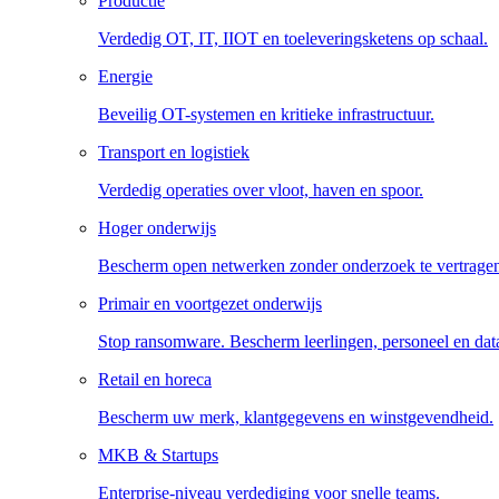
Productie
Verdedig OT, IT, IIOT en toeleveringsketens op schaal.
Energie
Beveilig OT-systemen en kritieke infrastructuur.
Transport en logistiek
Verdedig operaties over vloot, haven en spoor.
Hoger onderwijs
Bescherm open netwerken zonder onderzoek te vertrage
Primair en voortgezet onderwijs
Stop ransomware. Bescherm leerlingen, personeel en dat
Retail en horeca
Bescherm uw merk, klantgegevens en winstgevendheid.
MKB & Startups
Enterprise-niveau verdediging voor snelle teams.