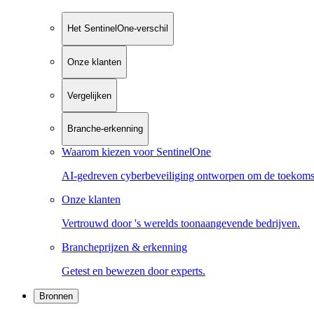
Het SentinelOne-verschil
Onze klanten
Vergelijken
Branche-erkenning
Waarom kiezen voor SentinelOne
AI-gedreven cyberbeveiliging ontworpen om de toekoms
Onze klanten
Vertrouwd door 's werelds toonaangevende bedrijven.
Brancheprijzen & erkenning
Getest en bewezen door experts.
Bronnen